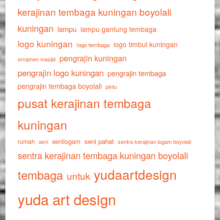
kerajinan tembaga kuningan boyolali
kuningan
lampu
lampu gantung tembaga
logo kuningan
logo timbul kuningan
logo tembaga
pengrajin kuningan
ornamen masjid
pengrajin logo kuningan
pengrajin tembaga
pengrajin tembaga boyolali
pintu
pusat kerajinan tembaga
kuningan
senilogam
seni pahat
rumah
sentra kerajinan logam boyolali
seni
sentra kerajinan tembaga kuningan boyolali
yudaartdesign
tembaga
untuk
yuda art design