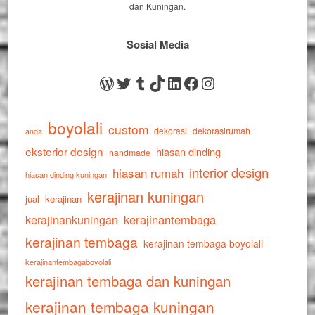
dan Kuningan.
Sosial Media
WordPress
Twitter
Tumblr
TikTok
LinkedIn
Facebook
Instagram
boyolali
custom
dekorasi
dekorasirumah
anda
eksterior design
hiasan dinding
handmade
interior design
hiasan rumah
hiasan dinding kuningan
kerajinan kuningan
jual
kerajinan
kerajinankuningan
kerajinantembaga
kerajinan tembaga
kerajinan tembaga boyolali
kerajinantembagaboyolali
kerajinan tembaga dan kuningan
kerajinan tembaga kuningan