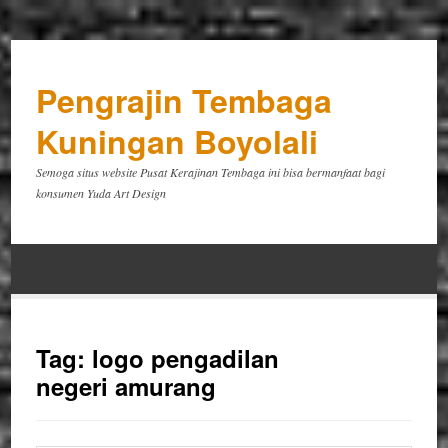
Pengrajin Tembaga
Kuningan Boyolali
Semoga situs website Pusat Kerajinan Tembaga ini bisa bermanfaat bagi
konsumen Yuda Art Design
Tag:
logo pengadilan
negeri amurang