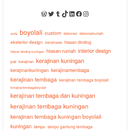
WordPress
Twitter
Tumblr
TikTok
LinkedIn
Facebook
Instagram
boyolali
custom
dekorasi
dekorasirumah
anda
eksterior design
hiasan dinding
handmade
interior design
hiasan rumah
hiasan dinding kuningan
kerajinan kuningan
jual
kerajinan
kerajinankuningan
kerajinantembaga
kerajinan tembaga
kerajinan tembaga boyolali
kerajinantembagaboyolali
kerajinan tembaga dan kuningan
kerajinan tembaga kuningan
kerajinan tembaga kuningan boyolali
kuningan
lampu
lampu gantung tembaga