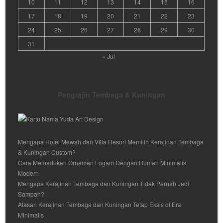
10
11
12
13
14
15
16
17
18
19
20
21
22
23
24
25
26
27
28
29
30
31
« Jul
Pengrajin Tembaga & Kuningan
Mengapa Hotel Mewah dan Villa Resort Memilih Kerajinan Tembaga
& Kuningan Custom?
Cara Memadukan Ornamen Logam Dengan Rumah Minimalis
Modern
Mengapa Kerajinan Tembaga dan Kuningan Tidak Pernah Jadi
Sampah?
Alasan Kerajinan Tembaga dan Kuningan Tetap Eksis di Era
Minimalis