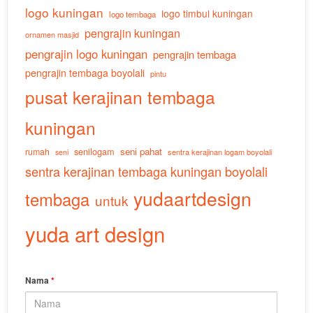
logo kuningan
logo timbul kuningan
logo tembaga
pengrajin kuningan
ornamen masjid
pengrajin logo kuningan
pengrajin tembaga
pengrajin tembaga boyolali
pintu
pusat kerajinan tembaga
kuningan
senilogam
seni pahat
rumah
sentra kerajinan logam boyolali
seni
sentra kerajinan tembaga kuningan boyolali
yudaartdesign
tembaga
untuk
yuda art design
Nama
*