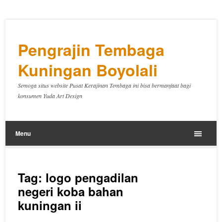
Pengrajin Tembaga
Kuningan Boyolali
Semoga situs website Pusat Kerajinan Tembaga ini bisa bermanfaat bagi
konsumen Yuda Art Design
Menu
Tag:
logo pengadilan
negeri koba bahan
kuningan ii