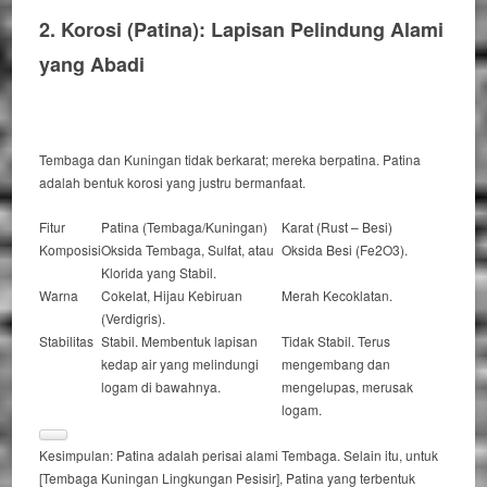
2. Korosi (
Patina
): Lapisan Pelindung Alami
yang Abadi
Tembaga dan Kuningan tidak berkarat; mereka
berpatina
. Patina
adalah bentuk korosi yang justru bermanfaat.
Fitur
Patina (Tembaga/Kuningan)
Karat (
Rust
– Besi)
Komposisi
Oksida Tembaga, Sulfat, atau
Oksida Besi (Fe2O3).
Klorida yang Stabil.
Warna
Cokelat, Hijau Kebiruan
Merah Kecoklatan.
(Verdigris).
Stabilitas
Stabil.
Membentuk lapisan
Tidak Stabil.
Terus
kedap air yang melindungi
mengembang dan
logam di bawahnya.
mengelupas, merusak
logam.
Kesimpulan:
Patina adalah perisai alami Tembaga.
Selain itu
, untuk
[Tembaga Kuningan Lingkungan Pesisir], Patina yang terbentuk