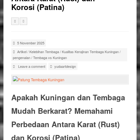
Korosi (Patina)
5 November 2025
Artikel
/
Kelebihan Tembaga
/
Kualitas Kerajinan Tembaga Kuningan
/
pengenalan
/
Tembaga vs Kuningan
Leave a comment
yudaartdesign
Apakah Kuningan dan Tembaga
Mudah Berkarat? Memahami
Perbedaan Antara Karat (
Rust
)
dan Korosi (
Patina
)