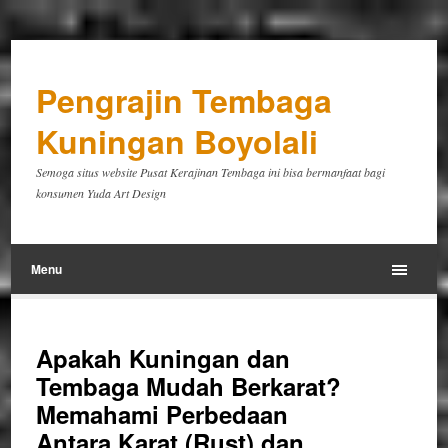
Pengrajin Tembaga
Kuningan Boyolali
Semoga situs website Pusat Kerajinan Tembaga ini bisa bermanfaat bagi
konsumen Yuda Art Design
Menu
Apakah Kuningan dan
Tembaga Mudah Berkarat?
Memahami Perbedaan
Antara Karat (Rust) dan