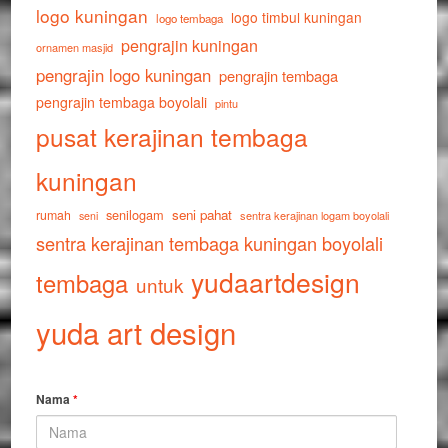
logo kuningan
logo timbul kuningan
logo tembaga
pengrajin kuningan
ornamen masjid
pengrajin logo kuningan
pengrajin tembaga
pengrajin tembaga boyolali
pintu
pusat kerajinan tembaga
kuningan
senilogam
seni pahat
rumah
sentra kerajinan logam boyolali
seni
sentra kerajinan tembaga kuningan boyolali
yudaartdesign
tembaga
untuk
yuda art design
Nama
*