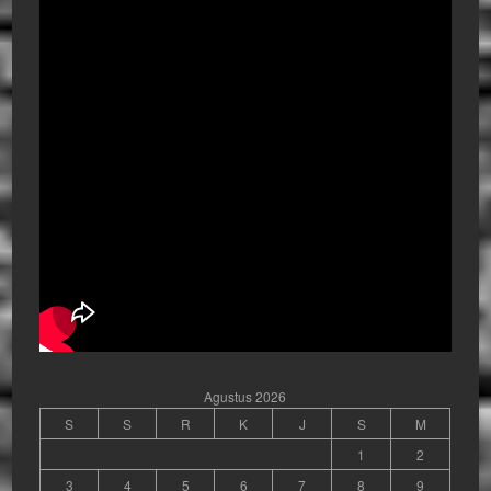
Agustus 2026
S
S
R
K
J
S
M
1
2
3
4
5
6
7
8
9