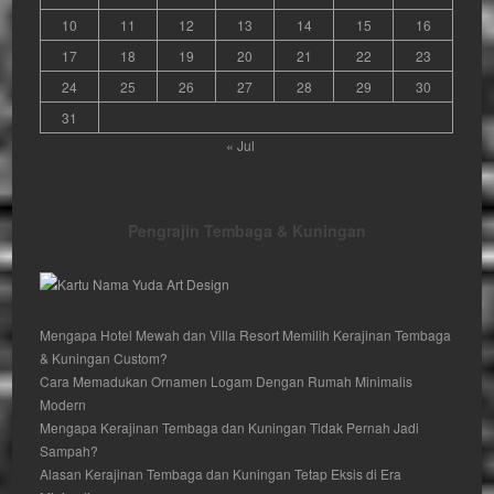
10
11
12
13
14
15
16
17
18
19
20
21
22
23
24
25
26
27
28
29
30
31
« Jul
Pengrajin Tembaga & Kuningan
Mengapa Hotel Mewah dan Villa Resort Memilih Kerajinan Tembaga
& Kuningan Custom?
Cara Memadukan Ornamen Logam Dengan Rumah Minimalis
Modern
Mengapa Kerajinan Tembaga dan Kuningan Tidak Pernah Jadi
Sampah?
Alasan Kerajinan Tembaga dan Kuningan Tetap Eksis di Era