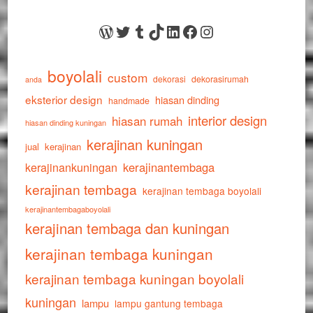
WordPress
Twitter
Tumblr
TikTok
LinkedIn
Facebook
Instagram
boyolali
custom
dekorasi
dekorasirumah
anda
eksterior design
hiasan dinding
handmade
interior design
hiasan rumah
hiasan dinding kuningan
kerajinan kuningan
jual
kerajinan
kerajinankuningan
kerajinantembaga
kerajinan tembaga
kerajinan tembaga boyolali
kerajinantembagaboyolali
kerajinan tembaga dan kuningan
kerajinan tembaga kuningan
kerajinan tembaga kuningan boyolali
kuningan
lampu
lampu gantung tembaga