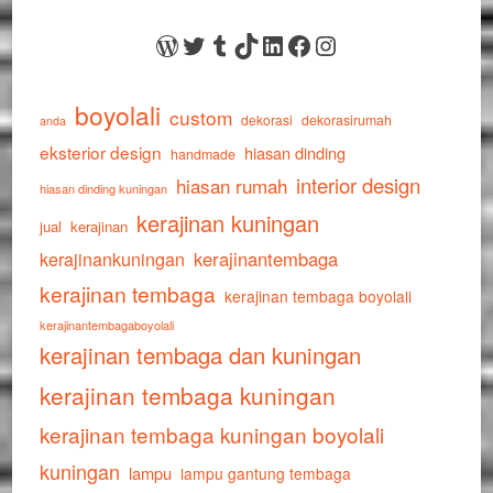
WordPress
Twitter
Tumblr
TikTok
LinkedIn
Facebook
Instagram
boyolali
custom
dekorasi
dekorasirumah
anda
eksterior design
hiasan dinding
handmade
interior design
hiasan rumah
hiasan dinding kuningan
kerajinan kuningan
jual
kerajinan
kerajinankuningan
kerajinantembaga
kerajinan tembaga
kerajinan tembaga boyolali
kerajinantembagaboyolali
kerajinan tembaga dan kuningan
kerajinan tembaga kuningan
kerajinan tembaga kuningan boyolali
kuningan
lampu
lampu gantung tembaga