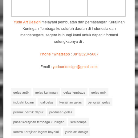
Yuda Art Design
melayani pembuatan dan pemasangan Kerajinan
Kuningan Tembaga ke seluruh daerah di Indonesia dan
mancanegara. segera hubungi kami untuk dapat informasi
selengkapnya di :
Phone / whatsapp : 081252345607
Email :
yudaartdesign@gmail.com
gelas antik
gelas kuningan
gelas tembaga
gelas unik
industri logam
jual gelas
kerajinan gelas
pengrajin gelas
pernak pernik dapur
produsen gelas
pusat kerajinan tembaga kuningan
seni tempa
sentra kerajinan logam boyolali
yuda art design