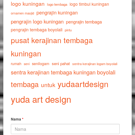
logo kuningan
logo timbul kuningan
logo tembaga
pengrajin kuningan
ornamen masjid
pengrajin logo kuningan
pengrajin tembaga
pengrajin tembaga boyolali
pintu
pusat kerajinan tembaga
kuningan
senilogam
seni pahat
rumah
sentra kerajinan logam boyolali
seni
sentra kerajinan tembaga kuningan boyolali
yudaartdesign
tembaga
untuk
yuda art design
Nama
*