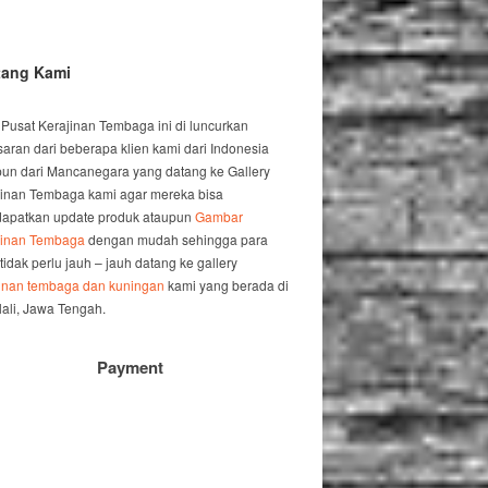
tang Kami
 Pusat Kerajinan Tembaga ini di luncurkan
saran dari beberapa klien kami dari Indonesia
un dari Mancanegara yang datang ke Gallery
jinan Tembaga kami agar mereka bisa
apatkan update produk ataupun
Gambar
jinan Tembaga
dengan mudah sehingga para
 tidak perlu jauh – jauh datang ke gallery
jinan tembaga dan kuningan
kami yang berada di
ali, Jawa Tengah.
Payment