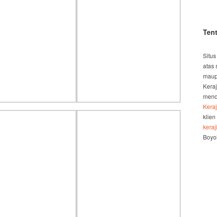
Ten
Situs
atas 
maup
Kera
mend
Kera
klien
kera
Boyol