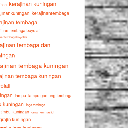
kerajinan kuningan
inan
ajinankuningan
kerajinantembaga
ajinan tembaga
jinan tembaga boyolali
inantembagaboyolali
rajinan tembaga dan
ningan
rajinan tembaga kuningan
ajinan tembaga kuningan
olali
ingan
lampu
lampu gantung tembaga
o kuningan
logo tembaga
 timbul kuningan
ornamen masjid
grajin kuningan
grajin logo kuningan