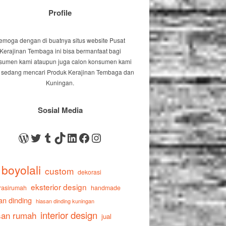
Profile
emoga dengan di buatnya situs website Pusat
Kerajinan Tembaga ini bisa bermanfaat bagi
sumen kami ataupun juga calon konsumen kami
 sedang mencari Produk Kerajinan Tembaga dan
Kuningan.
Sosial Media
WordPress
Twitter
Tumblr
TikTok
LinkedIn
Facebook
Instagram
boyolali
custom
dekorasi
eksterior design
rasirumah
handmade
an dinding
hiasan dinding kuningan
interior design
san rumah
jual