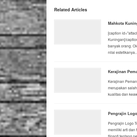
Related Articles
Mahkota Kuning
[caption id="att
Kuningan[/captio
banyak orang. Ole
nilai estetikanya..
Kerajinan Pem
Kerajinan Pema
merupakan salah 
kualitas dan kea
Pengrajin Log
Pengrajin Logo 
memiliki arti dan
filosofi tentang 