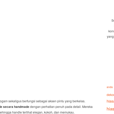
S
kon
yang
anda
deko
hias
gam sekaligus berfungsi sebagai aksen pintu yang berkelas.
le secara handmade
dengan perhatian penuh pada detail. Mereka
hia
ingga handle terlihat elegan, kokoh, dan memukau.