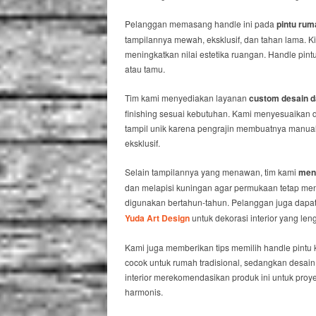
Pelanggan memasang handle ini pada
pintu ruma
tampilannya mewah, eksklusif, dan tahan lama. K
meningkatkan nilai estetika ruangan. Handle p
atau tamu.
Tim kami menyediakan layanan
custom desain d
finishing sesuai kebutuhan. Kami menyesuaikan de
tampil unik karena pengrajin membuatnya manu
eksklusif.
Selain tampilannya yang menawan, tim kami
menj
dan melapisi kuningan agar permukaan tetap meng
digunakan bertahun-tahun. Pelanggan juga dap
Yuda Art Design
untuk dekorasi interior yang len
Kami juga memberikan tips memilih handle pintu 
cocok untuk rumah tradisional, sedangkan desai
interior merekomendasikan produk ini untuk pro
harmonis.