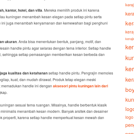
keraj
h, kantor, hotel, dan villa
. Mereka memilih produk ini karena
ker
ilau kuningan menambah kesan elegan pada setiap pintu serta
ker
intu ini juga menambah kenyamanan dan kemewahan bagi penghuni
kera
keraj
an ukuran
. Anda bisa menentukan bentuk, panjang, motif, dan
ke
sain handle pintu agar selaras dengan tema interior. Setiap handle
al, sehingga setiap pemasangan memberikan kesan berbeda dan
ku
ke
aga kualitas dan ketahanan
setiap handle pintu. Pengrajin memoles
ker
ilap, kuat, dan mudah dirawat. Produk tetap elegan meski
at memadukan handle ini dengan
aksesori pintu kuningan lain dari
boy
gkap.
kun
kuningan sesuai tema ruangan. Misalnya, handle berbentuk klasik
log
n minimalis menambah kesan modern. Banyak arsitek dan desainer
logo
yek properti, karena setiap handle memperkuat kesan mewah dan
pen
pen