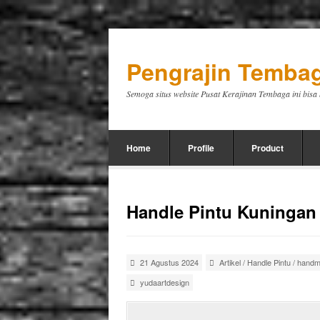
Pengrajin Tembag
Semoga situs website Pusat Kerajinan Tembaga ini bis
Home
Profile
Product
Handle Pintu Kuningan
21 Agustus 2024
Artikel
/
Handle Pintu
/
handm
yudaartdesign