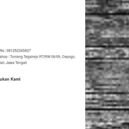
/Wa : 081252345607
shop : Tumang Tegalrejo RT/RW 06/09, Cepogo,
lali, Jawa Tengah
ukan Kami