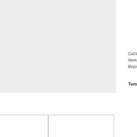
Call
Work
Boyo
Tem