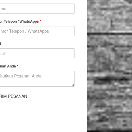
r Telepon / WhatsApps
*
l
nan Anda
*