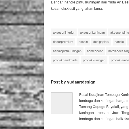
Dengan
handle pintu kuningan
dari Yuda Art Desi
kesan eksklusif yang tahan lama.
aksesoriinterior
aksesorikuningan
aksesoripintu
decorpremium
desain
designpintu
handle
handlepintukuningan
homedecor
hotelaccessor
produkhandmade
produkkuningan
produktemb
Post by yudaartdesign
Pusat Kerajinan Tembaga Kuning
tembaga dan kuningan harga mur
Tumang Cepogo Boyolali, yang 
kuningan terbesar di Jawa Ten
tembaga dan kuningan baik skal