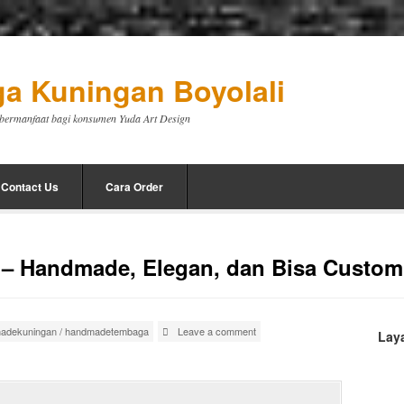
a Kuningan Boyolali
a bermanfaat bagi konsumen Yuda Art Design
Contact Us
Cara Order
 – Handmade, Elegan, dan Bisa Custom
adekuningan
/
handmadetembaga
Leave a comment
Lay