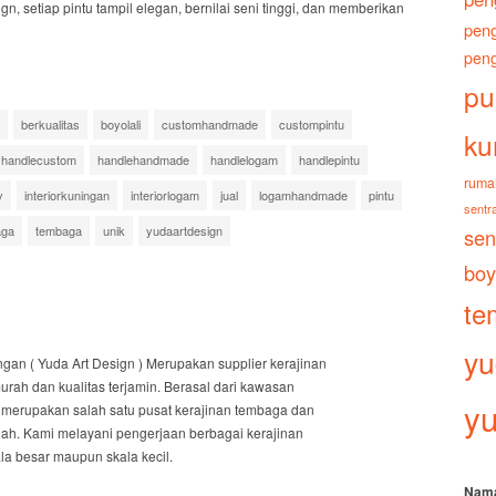
gn, setiap pintu tampil elegan, bernilai seni tinggi, dan memberikan
peng
peng
pu
berkualitas
boyolali
customhandmade
custompintu
ku
handlecustom
handlehandmade
handlelogam
handlepintu
ruma
y
interiorkuningan
interiorlogam
jual
logamhandmade
pintu
sentra
aga
tembaga
unik
yudaartdesign
sen
boy
te
yu
an ( Yuda Art Design ) Merupakan supplier kerajinan
ah dan kualitas terjamin. Berasal dari kawasan
yu
merupakan salah satu pusat kerajinan tembaga dan
gah. Kami melayani pengerjaan berbagai kerajinan
a besar maupun skala kecil.
Nam