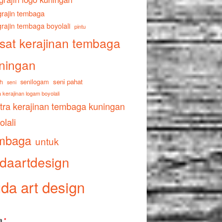
rajin tembaga
rajin tembaga boyolali
pintu
sat kerajinan tembaga
ningan
senilogam
seni pahat
h
seni
 kerajinan logam boyolali
tra kerajinan tembaga kuningan
olali
mbaga
untuk
daartdesign
da art design
a
*