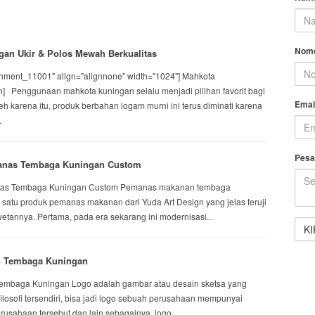
Nomo
an Ukir & Polos Mewah Berkualitas
achment_11001" align="alignnone" width="1024"] Mahkota
n] Penggunaan mahkota kuningan selalu menjadi pilihan favorit bagi
Emai
h karena itu, produk berbahan logam murni ini terus diminati karena
.
Pesa
anas Tembaga Kuningan Custom
nas Tembaga Kuningan Custom Pemanas makanan tembaga
satu produk pemanas makanan dari Yuda Art Design yang jelas teruji
wetannya. Pertama, pada era sekarang ini modernisasi...
o Tembaga Kuningan
Tembaga Kuningan Logo adalah gambar atau desain sketsa yang
 filosofi tersendiri, bisa jadi logo sebuah perusahaan mempunyai
perusahaan tersebut dan lain sebagainya. logo...