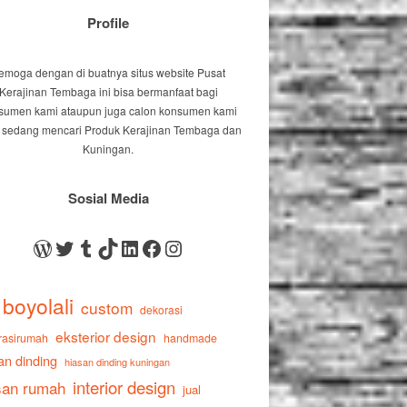
Profile
emoga dengan di buatnya situs website Pusat
Kerajinan Tembaga ini bisa bermanfaat bagi
sumen kami ataupun juga calon konsumen kami
 sedang mencari Produk Kerajinan Tembaga dan
Kuningan.
Sosial Media
WordPress
Twitter
Tumblr
TikTok
LinkedIn
Facebook
Instagram
boyolali
custom
dekorasi
eksterior design
rasirumah
handmade
an dinding
hiasan dinding kuningan
interior design
san rumah
jual