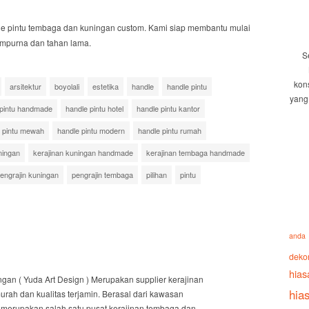
 pintu tembaga dan kuningan custom. Kami siap membantu mulai
empurna dan tahan lama.
S
kon
arsitektur
boyolali
estetika
handle
handle pintu
yang
 pintu handmade
handle pintu hotel
handle pintu kantor
 pintu mewah
handle pintu modern
handle pintu rumah
ningan
kerajinan kuningan handmade
kerajinan tembaga handmade
engrajin kuningan
pengrajin tembaga
pilihan
pintu
anda
deko
hias
an ( Yuda Art Design ) Merupakan supplier kerajinan
hia
ah dan kualitas terjamin. Berasal dari kawasan
merupakan salah satu pusat kerajinan tembaga dan