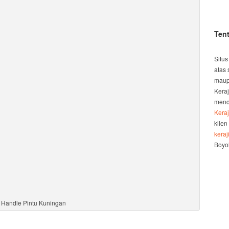
Ten
Situs
atas 
maup
Kera
mend
Kera
klien
kera
Boyol
Handle Pintu Kuningan