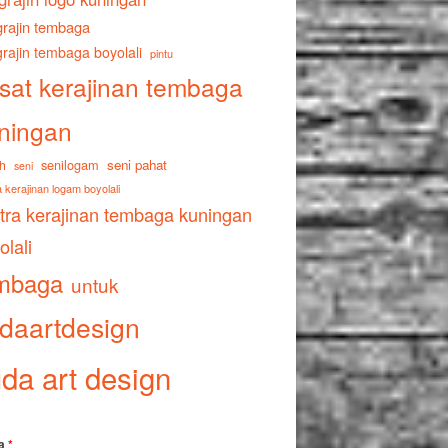
rajin tembaga
rajin tembaga boyolali
pintu
sat kerajinan tembaga
ningan
senilogam
seni pahat
h
seni
 kerajinan logam boyolali
tra kerajinan tembaga kuningan
olali
mbaga
untuk
daartdesign
da art design
a
*