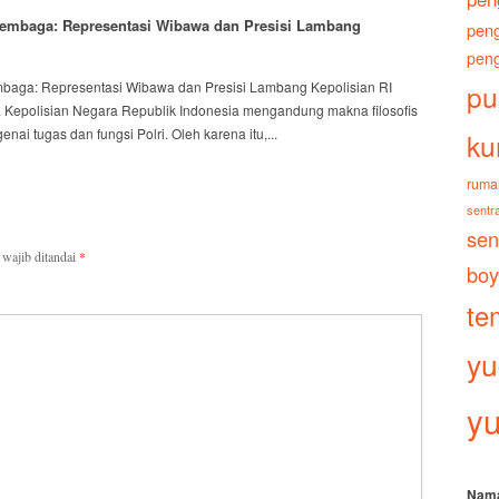
Tembaga: Representasi Wibawa dan Presisi Lambang
peng
peng
embaga: Representasi Wibawa dan Presisi Lambang Kepolisian RI
pu
 Kepolisian Negara Republik Indonesia mengandung makna filosofis
ai tugas dan fungsi Polri. Oleh karena itu,...
ku
ruma
sentra
sen
wajib ditandai
*
boy
te
yu
yu
Nam