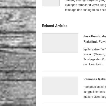
kuningan terbesar di Jawa Ten
tembaga dan kuningan baik skal
Related Articles
Jasa Pembuata
Fleksibel, Fur
[gallery size="f
Kustom (Desain, 
Tembaga dan Kun
dan keunikan...
Pemanas Maka
Pemanas Makanan
tangga ti tertent
[gallery size="la