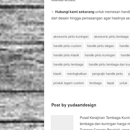
✨
Hubungi kami sekarang
untuk memesan handle
dari desain hingga pemasangan agar hasilnya s
aksesoris pintu kuningan
aksesoris pintu tembaga
handle pintu custom
handle pintu elegan
handle
handle pintu klasik
handle pintu kuningan
handle
handle pintu tembaga
handle pintu tembaga dan ku
klasik
meningkatkan
pengrajin handle pintu
p
produk logam custom
tembaga
tepat
untuk
Post by yudaartdesign
Pusat Kerajinan Tembaga Kuning
tembaga dan kuningan harga mur
Tumang Cepogo Boyolali, yang 