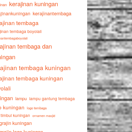
kerajinan kuningan
inan
ajinankuningan
kerajinantembaga
ajinan tembaga
jinan tembaga boyolali
inantembagaboyolali
rajinan tembaga dan
ningan
rajinan tembaga kuningan
ajinan tembaga kuningan
olali
ingan
lampu
lampu gantung tembaga
o kuningan
logo tembaga
 timbul kuningan
ornamen masjid
grajin kuningan
grajin logo kuningan