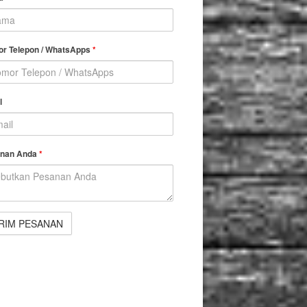
r Telepon / WhatsApps
*
l
nan Anda
*