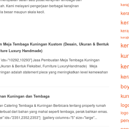
keraj
gah. Kami melayani pengerjaan berbagai kerajinan
a besar maupun skala kecil.
ker
ker
kera
keraj
ke
n Meja Tembaga Kuningan Kustom (Desain, Ukuran & Bentuk
niture Luxury Handmade)
ku
ull" ids="10292,10293"] Jasa Pembuatan Meja Tembaga Kuningan
ke
Ukuran & Bentuk Fleksibel, Furniture LuxuryHandmade) Meja
ingan adalah statement piece yang meningkatkan level kemewahan
ker
boy
kun
nan Kuningan dan Tembaga
log
 Catering Tembaga & Kuningan Berbicara tentang property rumah
u terbuat dari bahan yang mahal seperti tembaga, perak bahkan emas.
logo
rge" ids="2351,2352,2353"] [gallery columns="5" size="large"...
pen
pen