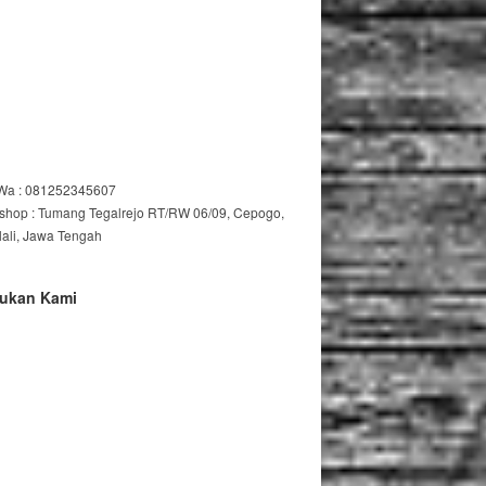
/Wa : 081252345607
shop : Tumang Tegalrejo RT/RW 06/09, Cepogo,
lali, Jawa Tengah
ukan Kami