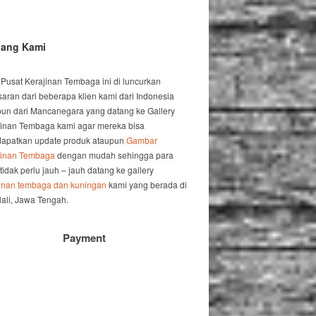
tang Kami
 Pusat Kerajinan Tembaga ini di luncurkan
saran dari beberapa klien kami dari Indonesia
un dari Mancanegara yang datang ke Gallery
jinan Tembaga kami agar mereka bisa
apatkan update produk ataupun
Gambar
jinan Tembaga
dengan mudah sehingga para
 tidak perlu jauh – jauh datang ke gallery
jinan tembaga dan kuningan
kami yang berada di
ali, Jawa Tengah.
Payment