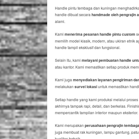
Handle pintu tembaga dan kuningan menghadirk
handle dibuat secara
handmade oleh pengrajin a
alami.
Kami
menerima pesanan handle pintu custom
se
memilih model klasik, modern, atau ukiran etnik
handle tampil eksklusif dan fungsional.
Selain itu, kami
melayani pembuatan handle untu
atau kantor. Kami memastikan setiap produk memi
Kami juga
menyediakan layanan pengiriman da
melakukan
survei lokasi
untuk memastikan handle
Setiap handle yang kami produksi melalui proses 
akhirnya tampak rapi, detail, dan berkelas. Fin
mempercantik tampilan interior maupun eksterior.
Kami merupakan
perusahaan pengrajin tembaga
juga membuat rak kuningan, lampu gantung, pat
kualitas terbaik.