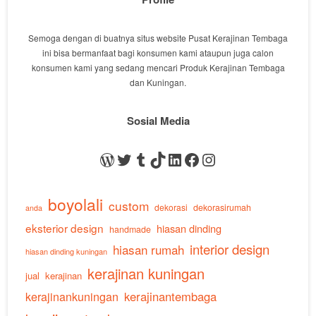
Semoga dengan di buatnya situs website Pusat Kerajinan Tembaga
ini bisa bermanfaat bagi konsumen kami ataupun juga calon
konsumen kami yang sedang mencari Produk Kerajinan Tembaga
dan Kuningan.
Sosial Media
WordPress
Twitter
Tumblr
TikTok
LinkedIn
Facebook
Instagram
boyolali
custom
dekorasi
dekorasirumah
anda
eksterior design
hiasan dinding
handmade
interior design
hiasan rumah
hiasan dinding kuningan
kerajinan kuningan
jual
kerajinan
kerajinankuningan
kerajinantembaga