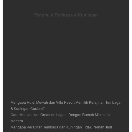
Pengrajin Tembaga & Kuningan
Mengapa Hotel Mewah dan Villa Resort Memilih Kerajinan Tembaga
& Kuningan Custom?
Cara Memadukan Ornamen Logam Dengan Rumah Minimalis
Modern
Mengapa Kerajinan Tembaga dan Kuningan Tidak Pernah Jadi