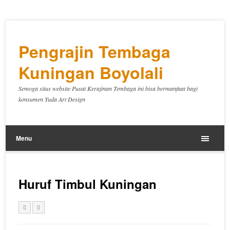
Pengrajin Tembaga
Kuningan Boyolali
Semoga situs website Pusat Kerajinan Tembaga ini bisa bermanfaat bagi
konsumen Yuda Art Design
Menu
Huruf Timbul Kuningan