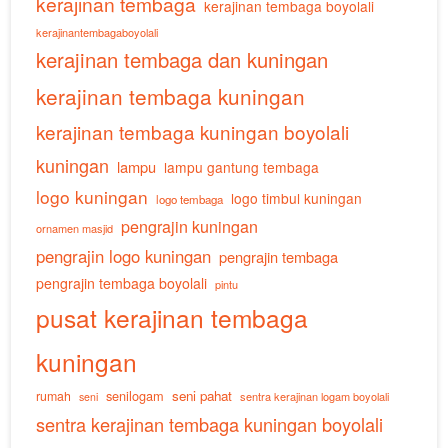
kerajinan tembaga
kerajinan tembaga boyolali
kerajinantembagaboyolali
kerajinan tembaga dan kuningan
kerajinan tembaga kuningan
kerajinan tembaga kuningan boyolali
kuningan
lampu
lampu gantung tembaga
logo kuningan
logo timbul kuningan
logo tembaga
pengrajin kuningan
ornamen masjid
pengrajin logo kuningan
pengrajin tembaga
pengrajin tembaga boyolali
pintu
pusat kerajinan tembaga
kuningan
senilogam
seni pahat
rumah
sentra kerajinan logam boyolali
seni
sentra kerajinan tembaga kuningan boyolali