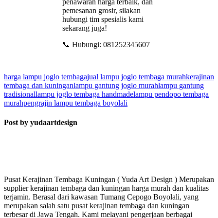
penawaran harga terbaik, dan
pemesanan grosir, silakan
hubungi tim spesialis kami
sekarang juga!
📞 Hubungi: 081252345607
harga lampu joglo tembaga
jual lampu joglo tembaga murah
kerajinan
tembaga dan kuningan
lampu gantung joglo murah
lampu gantung
tradisional
lampu joglo tembaga handmade
lampu pendopo tembaga
murah
pengrajin lampu tembaga boyolali
Post by yudaartdesign
Pusat Kerajinan Tembaga Kuningan ( Yuda Art Design ) Merupakan
supplier kerajinan tembaga dan kuningan harga murah dan kualitas
terjamin. Berasal dari kawasan Tumang Cepogo Boyolali, yang
merupakan salah satu pusat kerajinan tembaga dan kuningan
terbesar di Jawa Tengah. Kami melayani pengerjaan berbagai