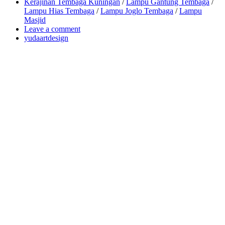
Kerajinan Tembaga Kuningan
/
Lampu Gantung Tembaga
/
Lampu Hias Tembaga
/
Lampu Joglo Tembaga
/
Lampu
Masjid
Leave a comment
yudaartdesign