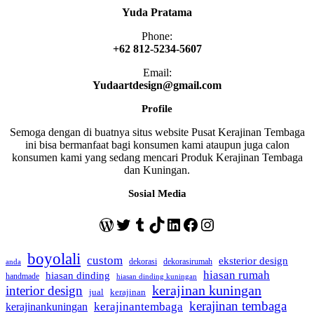
Yuda Pratama
Phone:
+62 812-5234-5607
Email:
Yudaartdesign@gmail.com
Profile
Semoga dengan di buatnya situs website Pusat Kerajinan Tembaga
ini bisa bermanfaat bagi konsumen kami ataupun juga calon
konsumen kami yang sedang mencari Produk Kerajinan Tembaga
dan Kuningan.
Sosial Media
WordPress
Twitter
Tumblr
TikTok
LinkedIn
Facebook
Instagram
boyolali
custom
eksterior design
dekorasi
dekorasirumah
anda
hiasan rumah
hiasan dinding
handmade
hiasan dinding kuningan
kerajinan kuningan
interior design
jual
kerajinan
kerajinan tembaga
kerajinantembaga
kerajinankuningan