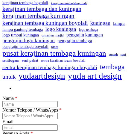
kerajinan tembaga boyolali
kerajinantembagaboyolali
kerajinan tembaga dan kuningan
kerajinan tembaga kuningan
kerajinan tembaga kuningan boyolali
kuningan
lampu
logo kuningan
lampu gantung tembaga
logo tembaga
pengrajin kuningan
logo timbul kuningan
ornamen masjid
pengrajin logo kuningan
pengrajin tembaga
pengrajin tembaga boyolali
pintu
pusat kerajinan tembaga kuningan
rumah
seni
seni pahat
senilogam
sentra kerajinan logam boyolali
tembaga
sentra kerajinan tembaga kuningan boyolali
yuda art design
yudaartdesign
untuk
Nama
*
Nomor Telepon / WhatsApps
*
Email
Pesanan Anda
*