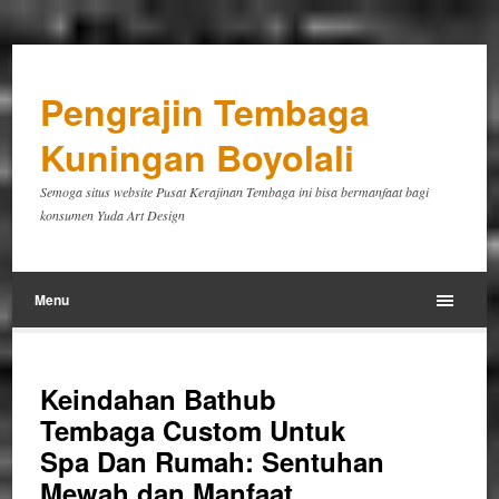
Pengrajin Tembaga
Kuningan Boyolali
Semoga situs website Pusat Kerajinan Tembaga ini bisa bermanfaat bagi
konsumen Yuda Art Design
Menu
Keindahan Bathub
Tembaga Custom Untuk
Spa Dan Rumah: Sentuhan
Mewah dan Manfaat