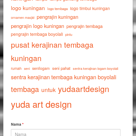
logo kuningan
logo timbul kuningan
logo tembaga
pengrajin kuningan
ornamen masjid
pengrajin logo kuningan
pengrajin tembaga
pengrajin tembaga boyolali
pintu
pusat kerajinan tembaga
kuningan
senilogam
seni pahat
rumah
sentra kerajinan logam boyolali
seni
sentra kerajinan tembaga kuningan boyolali
yudaartdesign
tembaga
untuk
yuda art design
Nama
*