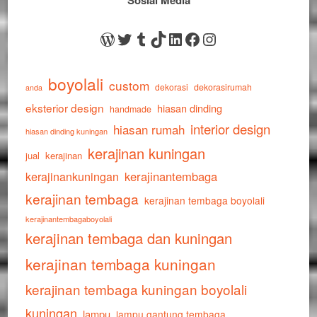
Sosial Media
WordPress
Twitter
Tumblr
TikTok
LinkedIn
Facebook
Instagram
boyolali
custom
dekorasi
dekorasirumah
anda
eksterior design
hiasan dinding
handmade
interior design
hiasan rumah
hiasan dinding kuningan
kerajinan kuningan
jual
kerajinan
kerajinankuningan
kerajinantembaga
kerajinan tembaga
kerajinan tembaga boyolali
kerajinantembagaboyolali
kerajinan tembaga dan kuningan
kerajinan tembaga kuningan
kerajinan tembaga kuningan boyolali
kuningan
lampu
lampu gantung tembaga