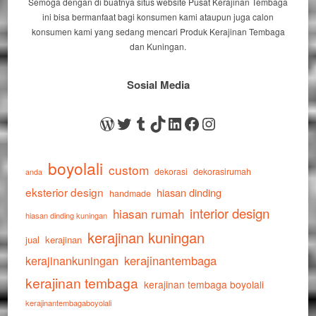
Semoga dengan di buatnya situs website Pusat Kerajinan Tembaga
ini bisa bermanfaat bagi konsumen kami ataupun juga calon
konsumen kami yang sedang mencari Produk Kerajinan Tembaga
dan Kuningan.
Sosial Media
WordPress
Twitter
Tumblr
TikTok
LinkedIn
Facebook
Instagram
boyolali
custom
dekorasi
dekorasirumah
anda
eksterior design
hiasan dinding
handmade
interior design
hiasan rumah
hiasan dinding kuningan
kerajinan kuningan
jual
kerajinan
kerajinankuningan
kerajinantembaga
kerajinan tembaga
kerajinan tembaga boyolali
kerajinantembagaboyolali