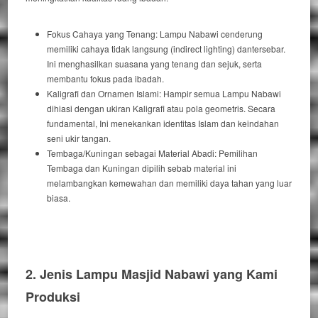
Fokus Cahaya yang Tenang:
Lampu Nabawi
cenderung
memiliki
cahaya tidak langsung (
indirect lighting
)
dan
tersebar.
Ini menghasilkan
suasana yang tenang
dan
sejuk,
serta
membantu
fokus
pada
ibadah.
Kaligrafi dan Ornamen Islami:
Hampir semua
Lampu Nabawi
dihiasi
dengan
ukiran Kaligrafi
atau
pola geometris.
Secara
fundamental
,
Ini menekankan
identitas Islam
dan
keindahan
seni ukir tangan.
Tembaga/Kuningan sebagai Material Abadi:
Pemilihan
Tembaga
dan
Kuningan
dipilih
sebab
material
ini
melambangkan
kemewahan
dan
memiliki
daya tahan yang luar
biasa.
2. Jenis Lampu Masjid Nabawi yang Kami
Produksi