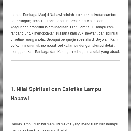
Lampu Tembaga Masjid Nabawi
adalah
lebih
dari
sekadar sumber
penerangan;
lampu ini merupakan
representasi visual
dari
keagungan arsitektur Islam Madinah.
Oleh karena itu
, lampu
kami
rancang
untuk
menciptakan
suasana khusyuk, mewah,
dan
spiritual
di
setiap ruang sholat.
Sebagai
pengrajin spesialis
di
Boyolali,
Kami
berkomitmen
untuk
membuat
replika lampu
dengan
akurasi detail,
menggunakan
Tembaga
dan
Kuningan
sebagai
material yang abadi.
1. Nilai Spiritual dan Estetika Lampu
Nabawi
Desain lampu Nabawi
memiliki
makna yang mendalam
dan
mampu
meningkatkan
kualitas ruang ibadah.