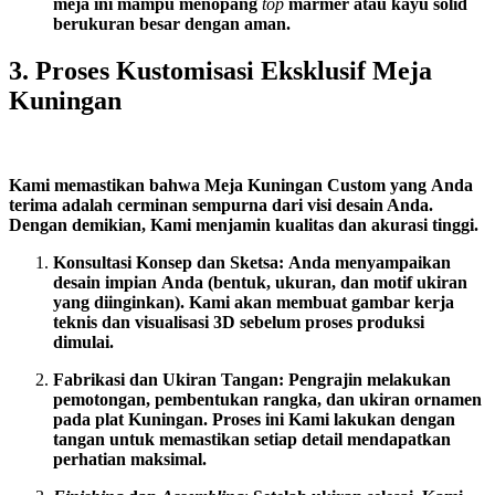
meja
ini
mampu
menopang
top
marmer
atau
kayu
solid
berukuran
besar
dengan
aman.
3. Proses Kustomisasi Eksklusif Meja
Kuningan
Kami
memastikan
bahwa
Meja Kuningan Custom
yang
Anda
terima
adalah
cerminan
sempurna
dari
visi
desain
Anda.
Dengan
demikian,
Kami
menjamin
kualitas
dan
akurasi
tinggi.
Konsultasi Konsep dan Sketsa:
Anda
menyampaikan
desain
impian
Anda
(bentuk,
ukuran,
dan
motif
ukiran
yang
diinginkan).
Kami
akan
membuat
gambar
kerja
teknis
dan
visualisasi
3D
sebelum
proses
produksi
dimulai.
Fabrikasi dan Ukiran Tangan:
Pengrajin
melakukan
pemotongan,
pembentukan
rangka,
dan
ukiran
ornamen
pada
plat
Kuningan.
Proses
ini
Kami
lakukan
dengan
tangan
untuk
memastikan
setiap
detail
mendapatkan
perhatian
maksimal.