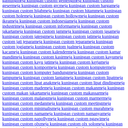
gantung
meja kuningan custom genteng
meja kuningan custom
geser
meja kuningan custom grc
meja kuningan custom harga
meja
kuningan custom hijab
meja kuningan custom hitam
meja kuningan
custom hole
meja kuningan custom hollow
meja kuningan custom
ikea
meja kuningan custom indonesia
meja kuningan custom
industri
meja kuningan custom informa
meja kuningan custom
jakarta
meja kuningan custom jam
meja kuningan custom jasa
meja
kuningan custom jateng
meja kuningan custom jati
meja kuningan
custom jati jepara
meja kuningan custom jepara
meja kuningan
custom jogja
meja kuningan custom jual
meja kuningan custom
kaca
meja kuningan custom kalender
meja kuningan custom kamar
mandi
meja kuningan custom kasir
meja kuningan custom kayu
meja
kuningan custom kayu jati
meja kuningan custom kerja
meja
kuningan custom kompor
meja kuningan custom komputer
meja
kuningan custom komputer bandung
meja kuningan custom
lampu
meja kuningan custom lantai
meja kuningan custom lipat
meja
kuningan custom lipat anak
meja kuningan custom lipat dinding
meja
kuningan custom made
meja kuningan custom makan
meja kuningan
custom makan jakarta
meja kuningan custom makassar
meja
kuningan custom malang
meja kuningan custom marmer
meja
kuningan custom medan
meja kuningan custom meeting
meja
kuningan custom minimalis
meja kuningan custom murah
meja
kuningan custom nama
meja kuningan custom namanya
meja
kuningan custom napolly
meja kuningan custom ngawi
meja
kuningan custom olx
meja kuningan custom olx solo
meja kuningan