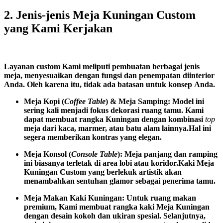
2. Jenis-jenis Meja Kuningan Custom
yang Kami Kerjakan
Layanan
custom
Kami
meliputi
pembuatan
berbagai
jenis
meja,
menyesuaikan
dengan
fungsi
dan
penempatan
di
interior
Anda.
Oleh
karena
itu,
tidak
ada
batasan
untuk
konsep
Anda.
Meja Kopi (
Coffee Table
) & Meja Samping:
Model
ini
sering
kali
menjadi
fokus
dekorasi
ruang
tamu.
Kami
dapat
membuat
rangka
Kuningan
dengan
kombinasi
top
meja
dari
kaca,
marmer,
atau
batu
alam
lainnya.
Hal
ini
segera
memberikan
kontras
yang
elegan.
Meja Konsol (
Console Table
):
Meja
panjang
dan
ramping
ini
biasanya
terletak
di
area
lobi
atau
koridor.
Kaki
Meja
Kuningan
Custom
yang
berlekuk
artistik
akan
menambahkan
sentuhan
glamor
sebagai
penerima
tamu.
Meja Makan Kaki Kuningan:
Untuk
ruang
makan
premium,
Kami
membuat
rangka
kaki
Meja
Kuningan
dengan
desain
kokoh
dan
ukiran
spesial.
Selanjutnya,