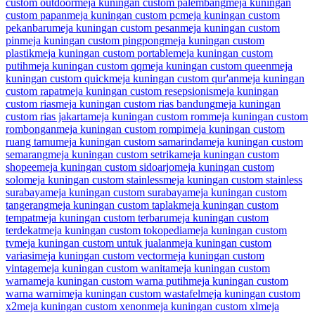
custom outdoor
meja kuningan custom palembang
meja kuningan
custom papan
meja kuningan custom pc
meja kuningan custom
pekanbaru
meja kuningan custom pesan
meja kuningan custom
pin
meja kuningan custom pingpong
meja kuningan custom
plastik
meja kuningan custom portable
meja kuningan custom
putih
meja kuningan custom qq
meja kuningan custom queen
meja
kuningan custom quick
meja kuningan custom qur'an
meja kuningan
custom rapat
meja kuningan custom resepsionis
meja kuningan
custom rias
meja kuningan custom rias bandung
meja kuningan
custom rias jakarta
meja kuningan custom rom
meja kuningan custom
rombongan
meja kuningan custom rompi
meja kuningan custom
ruang tamu
meja kuningan custom samarinda
meja kuningan custom
semarang
meja kuningan custom setrika
meja kuningan custom
shopee
meja kuningan custom sidoarjo
meja kuningan custom
solo
meja kuningan custom stainless
meja kuningan custom stainless
surabaya
meja kuningan custom surabaya
meja kuningan custom
tangerang
meja kuningan custom taplak
meja kuningan custom
tempat
meja kuningan custom terbaru
meja kuningan custom
terdekat
meja kuningan custom tokopedia
meja kuningan custom
tv
meja kuningan custom untuk jualan
meja kuningan custom
variasi
meja kuningan custom vector
meja kuningan custom
vintage
meja kuningan custom wanita
meja kuningan custom
warna
meja kuningan custom warna putih
meja kuningan custom
warna warni
meja kuningan custom wastafel
meja kuningan custom
x2
meja kuningan custom xenon
meja kuningan custom xl
meja