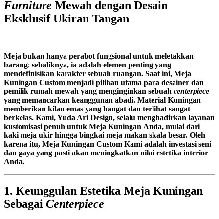
Furniture
Mewah dengan Desain
Eksklusif Ukiran Tangan
Meja
bukan hanya
perabot
fungsional
untuk
meletakkan
barang
;
sebaliknya,
ia
adalah
elemen
penting
yang
mendefinisikan
karakter
sebuah
ruangan.
Saat
ini,
Meja
Kuningan Custom
menjadi
pilihan
utama
para
desainer
dan
pemilik
rumah
mewah
yang
menginginkan
sebuah
centerpiece
yang
memancarkan
keanggunan
abadi.
Material
Kuningan
memberikan
kilau
emas
yang
hangat
dan
terlihat
sangat
berkelas.
Kami, Yuda Art Design,
selalu
menghadirkan
layanan
kustomisasi
penuh
untuk
Meja
Kuningan
Anda,
mulai
dari
kaki
meja
ukir
hingga
bingkai
meja
makan
skala
besar.
Oleh
karena itu,
Meja Kuningan Custom
Kami
adalah
investasi
seni
dan
gaya
yang
pasti
akan
meningkatkan
nilai
estetika
interior
Anda.
1. Keunggulan Estetika Meja Kuningan
Sebagai
Centerpiece