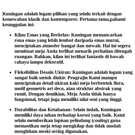
Kuningan
adalah
logam
pilihan
yang
selalu
terkait
dengan
kemewahan
klasik
dan
kontemporer.
Pertama-tama,
pahami
keunggulan
ini:
Kilau Emas yang Berkelas:
Kuningan
memancarkan
rona
emas
yang
lebih
lembut
daripada
emas
murni,
menciptakan
atmosfer
hangat
dan
mewah.
Hal
ini
segera
membuat
meja
Anda
terlihat
menarik
perhatian
di
tengah
ruangan.
Bahkan,
kilau
ini
terlihat
fantastis
di
bawah
cahaya
lampu
dekoratif.
Fleksibilitas Desain Ukiran:
Kuningan
adalah
logam
yang
sangat
baik
untuk
diukir.
Pengrajin
Kami
mampu
menciptakan
detail
ukiran
kaki
meja
berbentuk
flora,
motif
geometris
art
deco,
atau
struktur
abstrak
yang
rumit.
Dengan
demikian,
Meja
Anda
tidak
hanya
fungsional,
tetapi
juga
memiliki
nilai
seni
yang
tinggi.
Durabilitas dan Ketahanan:
Selain
indah,
Kuningan
memiliki
daya
tahan
terhadap
korosi
yang
baik.
Kami
selalu
memberikan
lapisan
pelindung
(
coating
)
guna
memastikan
meja
tetap
mengkilap
dan
tidak
mudah
menghitam
meski
sering
digunakan.