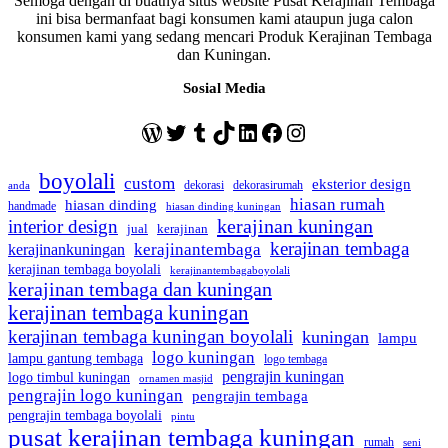
Semoga dengan di buatnya situs website Pusat Kerajinan Tembaga
ini bisa bermanfaat bagi konsumen kami ataupun juga calon
konsumen kami yang sedang mencari Produk Kerajinan Tembaga
dan Kuningan.
Sosial Media
WordPress
Twitter
Tumblr
TikTok
LinkedIn
Facebook
Instagram
boyolali
custom
eksterior design
dekorasi
dekorasirumah
anda
hiasan rumah
hiasan dinding
handmade
hiasan dinding kuningan
kerajinan kuningan
interior design
jual
kerajinan
kerajinan tembaga
kerajinantembaga
kerajinankuningan
kerajinan tembaga boyolali
kerajinantembagaboyolali
kerajinan tembaga dan kuningan
kerajinan tembaga kuningan
kerajinan tembaga kuningan boyolali
kuningan
lampu
logo kuningan
lampu gantung tembaga
logo tembaga
pengrajin kuningan
logo timbul kuningan
ornamen masjid
pengrajin logo kuningan
pengrajin tembaga
pengrajin tembaga boyolali
pintu
pusat kerajinan tembaga kuningan
rumah
seni