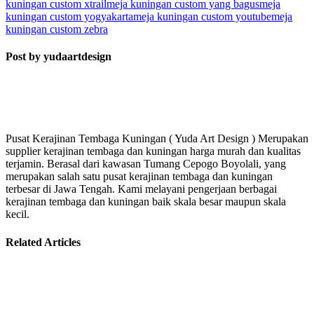
kuningan custom xtrail
meja kuningan custom yang bagus
meja
kuningan custom yogyakarta
meja kuningan custom youtube
meja
kuningan custom zebra
Post by yudaartdesign
Pusat Kerajinan Tembaga Kuningan ( Yuda Art Design ) Merupakan
supplier kerajinan tembaga dan kuningan harga murah dan kualitas
terjamin. Berasal dari kawasan Tumang Cepogo Boyolali, yang
merupakan salah satu pusat kerajinan tembaga dan kuningan
terbesar di Jawa Tengah. Kami melayani pengerjaan berbagai
kerajinan tembaga dan kuningan baik skala besar maupun skala
kecil.
Related Articles