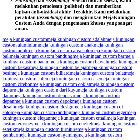
Finishing
dan
Assembling
:
Setelah
ukiran
selesai,
Kami
melakukan
pemolesan
(polished)
dan
memberikan
lapisan
anti-oksidasi
akhir.
Terakhir,
Kami
melakukan
perakitan
(
assembling
)
dan
mengirimkan
Meja
Kuningan
Custom
Anda
dengan
pengemasan
khusus
yang
sangat
aman.
meja kuningan custom
meja kuningan custom adalah
meja kuningan
custom aluminium
meja kuningan custom anak
meja kuningan
custom antik
meja kuningan custom area solo
meja kuningan custom
bali
meja kuningan custom bandung
meja kuningan custom bar
meja
kuningan custom batam
meja kuningan custom bawah
meja kuningan
custom bekas
meja kuningan custom belajar
meja kuningan custom
besi
meja kuningan custom billiard
meja kuningan custom bulat
meja
kuningan custom cafe
meja kuningan custom case
meja kuningan
custom cirebon
meja kuningan custom coklat
meja kuningan custom
dapur
meja kuningan custom dari kayu
meja kuningan custom
daun
meja kuningan custom denpasar
meja kuningan custom
depan
meja kuningan custom depok
meja kuningan custom
desain
meja kuningan custom design
meja kuningan custom di
solo
meja kuningan custom dinding
meja kuningan custom eiger
meja
kuningan custom elegan
meja kuningan custom email
meja kuningan
custom emoney
meja kuningan custom engkel
meja kuningan custom
estetik
meja kuningan custom furniture
meja kuningan custom
gambar
meja kuningan custom gaming
meja kuningan custom