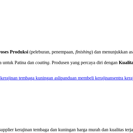
oses Produksi
(peleburan, penempaan,
finishing
) dan menunjukkan asa
ma untuk Patina dan
coating
. Produsen yang percaya diri dengan
Kualit
 kerajinan tembaga kuningan asli
panduan membeli kerajinan
sentra ker
pplier kerajinan tembaga dan kuningan harga murah dan kualitas ter