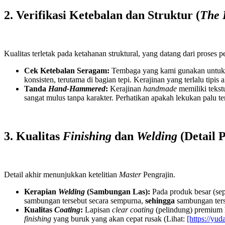
2. Verifikasi Ketebalan dan Struktur (
The 
Kualitas terletak pada ketahanan struktural, yang datang dari proses
Cek Ketebalan Seragam:
Tembaga yang kami gunakan untuk p
konsisten, terutama di bagian tepi. Kerajinan yang terlalu tipis
Tanda
Hand-Hammered
:
Kerajinan
handmade
memiliki tekst
sangat mulus tanpa karakter. Perhatikan apakah lekukan palu te
3. Kualitas
Finishing
dan
Welding
(Detail P
Detail akhir menunjukkan ketelitian
Master
Pengrajin.
Kerapian
Welding
(Sambungan Las):
Pada produk besar (sep
sambungan tersebut secara sempurna,
sehingga
sambungan terseb
Kualitas
Coating
:
Lapisan
clear coating
(pelindung) premium h
finishing
yang buruk yang akan cepat rusak (Lihat:
[https://yu