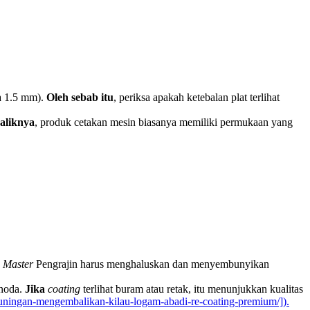
a 1.5 mm).
Oleh sebab itu
, periksa apakah ketebalan plat terlihat
aliknya
, produk cetakan mesin biasanya memiliki permukaan yang
,
Master
Pengrajin harus menghaluskan dan menyembunyikan
 noda.
Jika
coating
terlihat buram atau retak, itu menunjukkan kualitas
-kuningan-mengembalikan-kilau-logam-abadi-re-coating-premium/]).