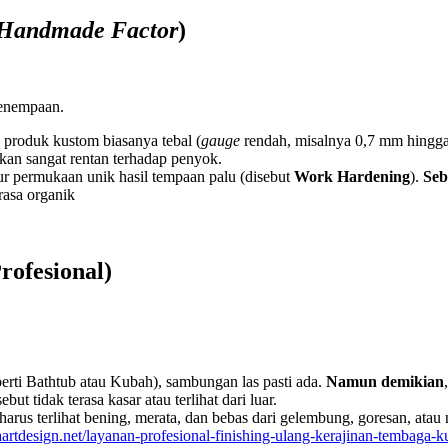
Handmade Factor
)
 penempaan.
roduk kustom biasanya tebal (
gauge
rendah, misalnya 0,7 mm hingg
 akan sangat rentan terhadap penyok.
ur permukaan unik hasil tempaan palu (disebut
Work Hardening
).
Seb
rasa organik
rofesional)
erti Bathtub atau Kubah), sambungan las pasti ada.
Namun demikian
ut tidak terasa kasar atau terlihat dari luar.
arus terlihat bening, merata, dan bebas dari gelembung, goresan, atau
daartdesign.net/layanan-profesional-finishing-ulang-kerajinan-tembaga