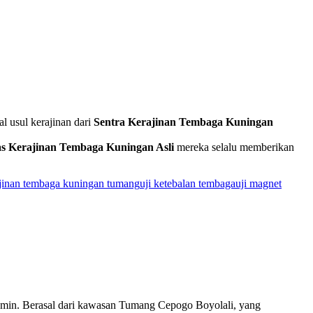
l usul kerajinan dari
Sentra Kerajinan Tembaga Kuningan
as Kerajinan Tembaga Kuningan Asli
mereka selalu memberikan
ajinan tembaga kuningan tumang
uji ketebalan tembaga
uji magnet
jamin. Berasal dari kawasan Tumang Cepogo Boyolali, yang