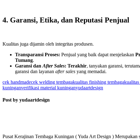
4. Garansi, Etika, dan Reputasi Penjual
Kualitas juga dijamin oleh integritas produsen.
Transparansi Proses:
Penjual yang baik dapat menjelaskan
Pr
Tumang
.
Garansi dan
After Sales
:
Terakhir
, tanyakan garansi, teruta
garansi dan layanan
after sales
yang memadai.
cek handmade
cek welding tembaga
kualitas finishing tembaga
kualitas
kuningan
verifikasi material kuningan
yudaartdesign
Post by yudaartdesign
Pusat Kerajinan Tembaga Kuningan ( Yuda Art Design ) Merupakan su