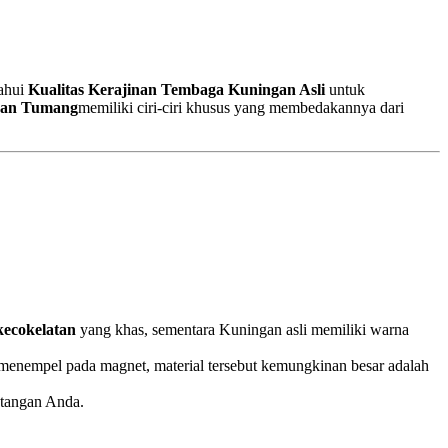
ahui
Kualitas Kerajinan Tembaga Kuningan Asli
untuk
gan Tumang
memiliki ciri-ciri khusus yang membedakannya dari
kecokelatan
yang khas, sementara Kuningan asli memiliki warna
 menempel pada magnet, material tersebut kemungkinan besar adalah
 tangan Anda.