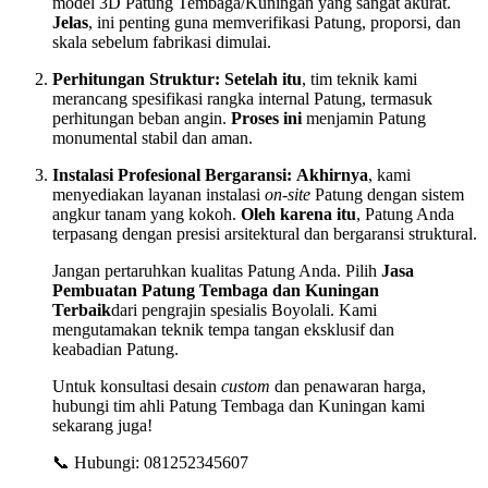
model 3D Patung Tembaga/Kuningan yang sangat akurat.
Jelas
, ini penting guna memverifikasi Patung, proporsi, dan
skala sebelum fabrikasi dimulai.
Perhitungan Struktur:
Setelah itu
, tim teknik kami
merancang spesifikasi rangka internal Patung, termasuk
perhitungan beban angin.
Proses ini
menjamin Patung
monumental stabil dan aman.
Instalasi Profesional Bergaransi:
Akhirnya
, kami
menyediakan layanan instalasi
on-site
Patung dengan sistem
angkur tanam yang kokoh.
Oleh karena itu
, Patung Anda
terpasang dengan presisi arsitektural dan bergaransi struktural.
Jangan pertaruhkan kualitas Patung Anda. Pilih
Jasa
Pembuatan Patung Tembaga dan Kuningan
Terbaik
dari pengrajin spesialis Boyolali. Kami
mengutamakan teknik tempa tangan eksklusif dan
keabadian Patung.
Untuk konsultasi desain
custom
dan penawaran harga,
hubungi tim ahli Patung Tembaga dan Kuningan kami
sekarang juga!
📞 Hubungi: 081252345607