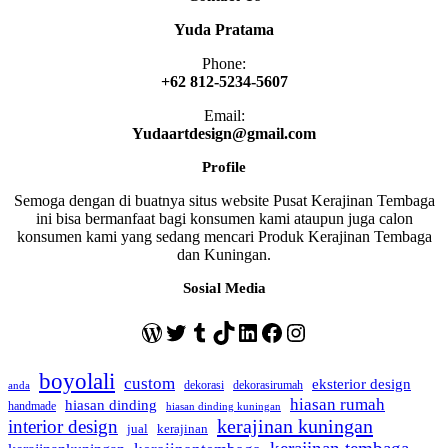
Yuda Pratama
Phone:
+62 812-5234-5607
Email:
Yudaartdesign@gmail.com
Profile
Semoga dengan di buatnya situs website Pusat Kerajinan Tembaga
ini bisa bermanfaat bagi konsumen kami ataupun juga calon
konsumen kami yang sedang mencari Produk Kerajinan Tembaga
dan Kuningan.
Sosial Media
WordPress
Twitter
Tumblr
TikTok
LinkedIn
Facebook
Instagram
boyolali
custom
eksterior design
dekorasi
dekorasirumah
anda
hiasan rumah
hiasan dinding
handmade
hiasan dinding kuningan
kerajinan kuningan
interior design
jual
kerajinan