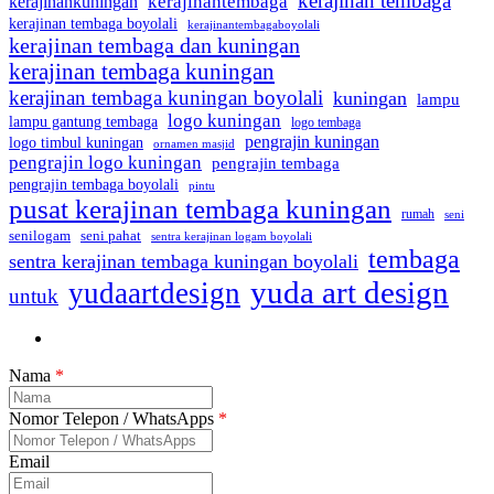
kerajinan tembaga
kerajinantembaga
kerajinankuningan
kerajinan tembaga boyolali
kerajinantembagaboyolali
kerajinan tembaga dan kuningan
kerajinan tembaga kuningan
kerajinan tembaga kuningan boyolali
kuningan
lampu
logo kuningan
lampu gantung tembaga
logo tembaga
pengrajin kuningan
logo timbul kuningan
ornamen masjid
pengrajin logo kuningan
pengrajin tembaga
pengrajin tembaga boyolali
pintu
pusat kerajinan tembaga kuningan
rumah
seni
seni pahat
senilogam
sentra kerajinan logam boyolali
tembaga
sentra kerajinan tembaga kuningan boyolali
yuda art design
yudaartdesign
untuk
Nama
*
Nomor Telepon / WhatsApps
*
Email