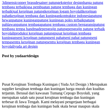
3dimensi
copper brass
desainer patung
eksterior design
harga patung
tembaga terbaik
jasa pembuatan patung tembaga dan kuningan
terbaik
jual kerajinan patung
kerajinan logam boyolali
kerajinan
pahat
kerajinan tembaga dan kuningan
kontraktor indonesia
patung
hewan
patung kuningan
patung kuningan poles terbaik
patung
pahlawan
patung tembaga
patung tembaga custom bergaransi
patung
tembaga tempa handmade
pengrajin patung
pengrajin patung terbaik
boyolali
produksi kerajinan patung
pusat kerajinan tembaga
kuningan
seni kerajinan patung
seni pahat
seni pahat patung
seni
tempa
sentra kerajinan patung
sentra kerajinan tembaga kuningan
boyolali
yuda art design
Post by yudaartdesign
Pusat Kerajinan Tembaga Kuningan ( Yuda Art Design ) Merupakan
supplier kerajinan tembaga dan kuningan harga murah dan kualitas
terjamin. Berasal dari kawasan Tumang Cepogo Boyolali, yang
merupakan salah satu pusat kerajinan tembaga dan kuningan
terbesar di Jawa Tengah. Kami melayani pengerjaan berbagai
kerajinan tembaga dan kuningan baik skala besar maupun skala