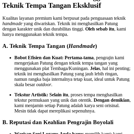
Teknik Tempa Tangan Eksklusif
Kualitas layanan premium kami berpusat pada penguasaan teknik
handmade
yang diwariskan. Teknik ini menghasilkan Patung
dengan karakter unik dan durabilitas tinggi.
Oleh sebab itu
, kami
hanya menggunakan teknik tempa.
A. Teknik Tempa Tangan (
Handmade
)
Bobot Efisien dan Kuat:
Pertama-tama
, pengrajin kami
mengerjakan Patung dengan teknik tempa tangan yang
menggunakan plat Tembaga/Kuningan.
Jelas
, hal ini penting;
teknik ini menghasilkan Patung yang jauh lebih ringan,
namun rangka baja internalnya tetap kuat, ideal untuk Patung
skala besar
outdoor
.
Tekstur Artistik:
Selain itu
, proses tempa menghasilkan
tekstur permukaan yang unik dan otentik.
Dengan demikian
,
kami menjamin setiap Patung adalah karya seni orisinal.
Mesin tidak dapat mereplikasi sepenuhnya.
B. Reputasi dan Keahlian Pengrajin Boyolali
Warisan Seni Logam:
Anda harus
memilih kami; kami