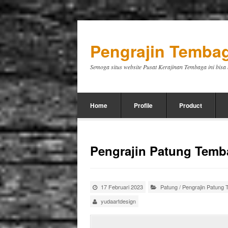
Pengrajin Tembag
Semoga situs website Pusat Kerajinan Tembaga ini bis
Home
Profile
Product
Pengrajin Patung Temba
17 Februari 2023
Patung
/
Pengrajin Patung
yudaartdesign