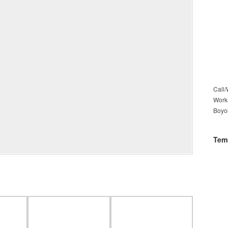
Call
Work
Boyo
Tem