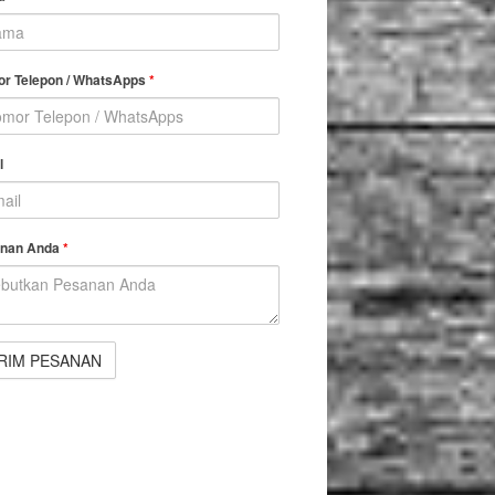
r Telepon / WhatsApps
*
l
nan Anda
*