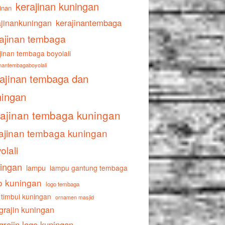
kerajinan kuningan
inan
ajinankuningan
kerajinantembaga
ajinan tembaga
jinan tembaga boyolali
inantembagaboyolali
rajinan tembaga dan
ningan
rajinan tembaga kuningan
ajinan tembaga kuningan
olali
ingan
lampu
lampu gantung tembaga
o kuningan
logo tembaga
 timbul kuningan
ornamen masjid
grajin kuningan
grajin logo kuningan