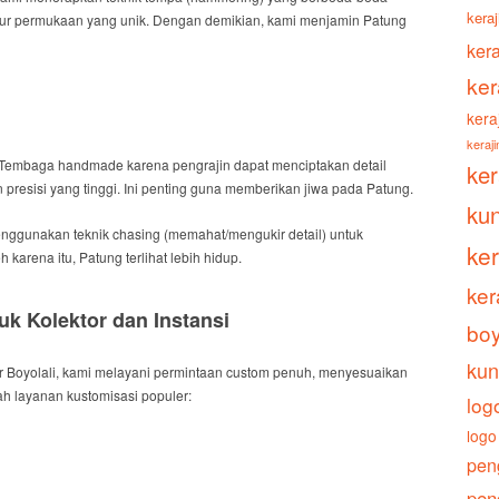
keraj
stur permukaan yang unik.
Dengan demikian
, kami menjamin Patung
ker
ker
kera
keraj
 Tembaga
handmade
karena pengrajin dapat menciptakan detail
ke
 presisi yang tinggi.
Ini penting
guna memberikan jiwa pada Patung.
ku
enggunakan teknik
chasing
(memahat/mengukir detail) untuk
ke
h karena itu
, Patung terlihat lebih hidup.
ker
uk Kolektor dan Instansi
boy
kun
 Boyolali
, kami melayani permintaan
custom
penuh, menyesuaikan
ah
layanan kustomisasi populer:
log
logo
pen
pen