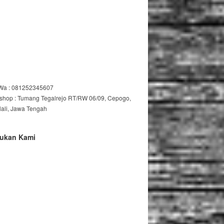
/Wa : 081252345607
shop : Tumang Tegalrejo RT/RW 06/09, Cepogo,
lali, Jawa Tengah
ukan Kami