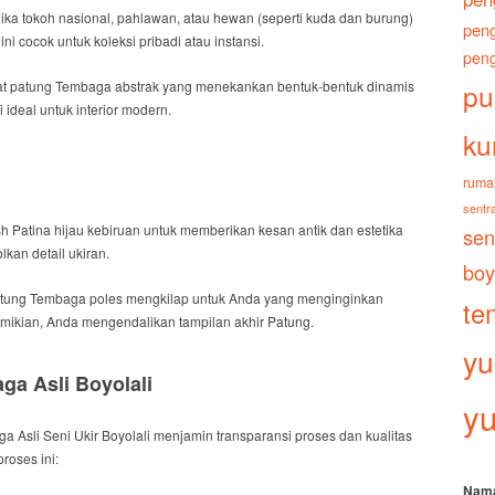
ka tokoh nasional, pahlawan, atau hewan (seperti kuda dan burung)
peng
ini cocok untuk koleksi pribadi atau instansi.
peng
pu
t patung Tembaga abstrak yang menekankan bentuk-bentuk dinamis
i ideal untuk interior modern.
ku
ruma
sentra
sh
Patina hijau kebiruan untuk memberikan kesan antik dan estetika
sen
kan detail ukiran.
boy
tung Tembaga poles mengkilap untuk Anda yang menginginkan
te
mikian
, Anda mengendalikan tampilan akhir Patung.
yu
a Asli Boyolali
yu
 Asli Seni Ukir Boyolali
menjamin transparansi proses dan kualitas
roses ini:
Nam