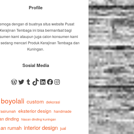
Profile
emoga dengan di buatnya situs website Pusat
Kerajinan Tembaga ini bisa bermanfaat bagi
sumen kami ataupun juga calon konsumen kami
 sedang mencari Produk Kerajinan Tembaga dan
Kuningan.
Sosial Media
WordPress
Twitter
Tumblr
TikTok
LinkedIn
Facebook
Instagram
boyolali
custom
dekorasi
eksterior design
rasirumah
handmade
an dinding
hiasan dinding kuningan
interior design
san rumah
jual