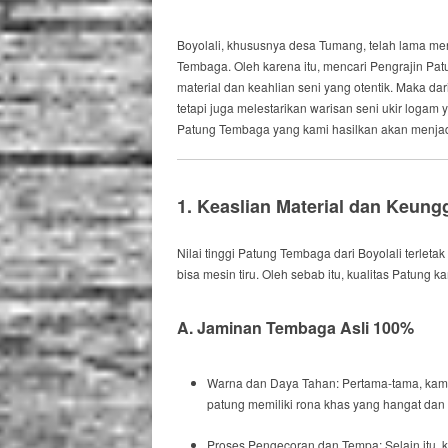
Boyolali, khususnya desa Tumang, telah lama me
Tembaga.
Oleh karena itu
, mencari
Pengrajin Pat
material dan keahlian seni yang otentik.
Maka dari
tetapi juga melestarikan warisan seni ukir logam 
Patung Tembaga yang kami hasilkan akan menjadi 
1. Keaslian Material dan Keungg
Nilai tinggi Patung Tembaga dari Boyolali terleta
bisa mesin tiru.
Oleh sebab itu
, kualitas Patung k
A. Jaminan Tembaga Asli 100%
Warna dan Daya Tahan:
Pertama-tama
, ka
patung memiliki rona khas yang hangat dan 
Proses Pengecoran dan Tempa:
Selain itu
, 