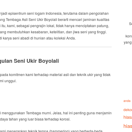
njadi episentrum seni logam Indonesia, terutama dalam pengolahan
ung Tembaga Asli Seni Ukir Boyolali
berarti mencari jaminan kualitas
S
 itu
, kami, sebagai pengrajin lokal, tidak hanya menciptakan patung,
yang membutuhkan kesabaran, ketelitian, dan jiwa seni yang tinggi.
kon
karya seni abadi di hunian atau koleksi Anda.
yang
ulan Seni Ukir Boyolali
k pada komitmen kami terhadap material asli dan teknik ukir yang tidak
ami unggul.
anda
deko
mi menggunakan Tembaga murni.
Jelas
, hal ini penting guna menjamin
hias
daya tahan yang luar biasa terhadap korosi.
hia
kami menerapkan teknik tempa (
hammering
) yang berbeda-beda