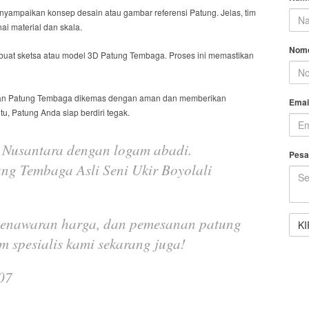
nyampaikan konsep desain atau gambar referensi Patung.
Jelas
, tim
i material dan skala.
Nomo
buat sketsa atau model 3D Patung Tembaga.
Proses ini
memastikan
kan Patung Tembaga dikemas dengan aman dan memberikan
Emai
tu
, Patung Anda siap berdiri tegak.
k Nusantara dengan logam abadi.
Pesa
ung Tembaga Asli Seni Ukir Boyolali
 penawaran harga, dan pemesanan patung
im spesialis kami sekarang juga!
07