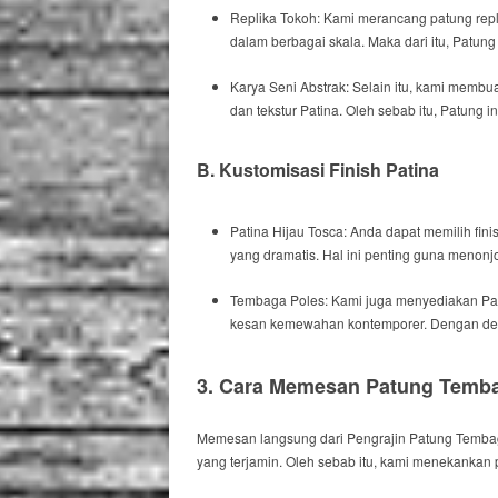
Replika Tokoh:
Kami
merancang patung repli
dalam berbagai skala.
Maka dari itu
, Patung 
Karya Seni Abstrak:
Selain itu
, kami membua
dan tekstur Patina.
Oleh sebab itu
, Patung in
B. Kustomisasi
Finish
Patina
Patina Hijau Tosca:
Anda dapat
memilih
fini
yang dramatis.
Hal ini penting
guna menonjol
Tembaga Poles:
Kami
juga menyediakan Pa
kesan kemewahan kontemporer.
Dengan de
3. Cara Memesan Patung Tembag
Memesan langsung dari
Pengrajin Patung Tembaga
yang terjamin.
Oleh sebab itu
, kami menekankan p