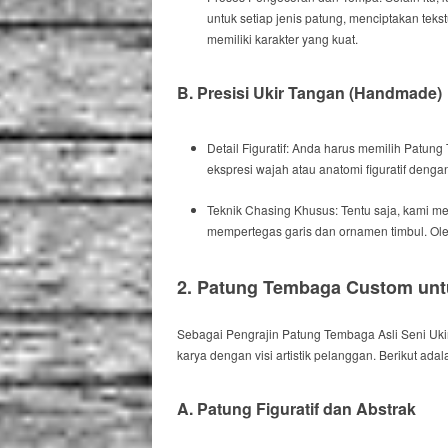
untuk setiap jenis patung, menciptakan tek
memiliki karakter yang kuat.
B. Presisi Ukir Tangan (
Handmade
)
Detail Figuratif:
Anda harus
memilih Patung
ekspresi wajah atau anatomi figuratif dengan
Teknik
Chasing
Khusus:
Tentu saja
, kami m
mempertegas garis dan ornamen timbul.
Ole
2. Patung Tembaga
Custom
unt
Sebagai
Pengrajin Patung Tembaga Asli Seni Ukir
karya dengan visi artistik pelanggan.
Berikut adal
A. Patung Figuratif dan Abstrak