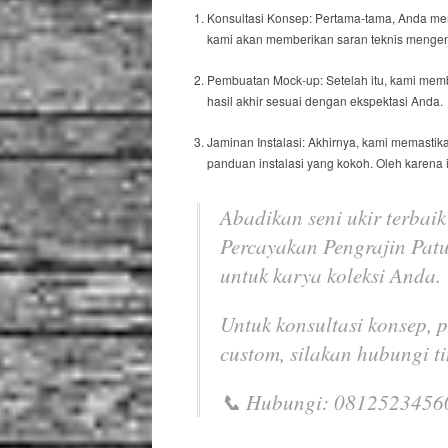
Konsultasi Konsep:
Pertama-tama
, Anda me
kami akan memberikan saran teknis mengena
Pembuatan
Mock-up
:
Setelah itu
, kami mem
hasil akhir sesuai dengan ekspektasi Anda.
Jaminan Instalasi:
Akhirnya
, kami memasti
panduan instalasi yang kokoh.
Oleh karena i
Abadikan seni ukir terbai
Percayakan
Pengrajin Pat
untuk karya koleksi Anda.
Untuk konsultasi konsep,
custom
, silakan hubungi t
📞 Hubungi: 0812523456