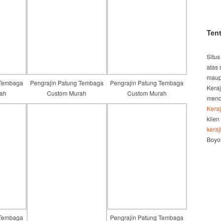
Ten
Situs
atas 
maup
 Tembaga
Pengrajin Patung Tembaga
Pengrajin Patung Tembaga
Kera
ah
Custom Murah
Custom Murah
mend
Kera
klien
kera
Boyol
 Tembaga
Pengrajin Patung Tembaga