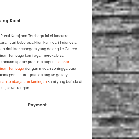
tang Kami
 Pusat Kerajinan Tembaga ini di luncurkan
saran dari beberapa klien kami dari Indonesia
un dari Mancanegara yang datang ke Gallery
jinan Tembaga kami agar mereka bisa
apatkan update produk ataupun
Gambar
jinan Tembaga
dengan mudah sehingga para
 tidak perlu jauh – jauh datang ke gallery
jinan tembaga dan kuningan
kami yang berada di
ali, Jawa Tengah.
Payment