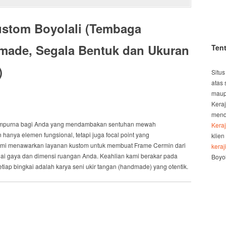
stom Boyolali (Tembaga
made
, Segala Bentuk dan Ukuran
Ten
)
Situs
atas 
maup
Kera
mend
empurna
bagi
Anda
yang mendambakan
sentuhan mewah
Kera
n hanya
elemen fungsional,
tetapi juga
focal point
yang
klien
mi menawarkan
layanan kustom
untuk membuat
Frame Cermin dari
kera
ai
gaya
dan
dimensi ruangan Anda. Keahlian
kami berakar
pada
Boyol
tiap bingkai
adalah
karya seni ukir tangan (
handmade
) yang otentik.