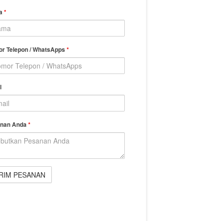
a
*
r Telepon / WhatsApps
*
l
nan Anda
*