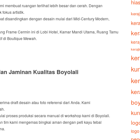
hia
ami
membuat
ruangan
terlihat
lebih besar
dan
cerah.
Dengan
ik fokus artistik.
keraj
at disandingkan
dengan
desain
mulai dari
Mid-Century Modern
,
ker
ker
ang
Frame Cermin
ini di
Lobi Hotel, Kamar Mandi Utama, Ruang Tamu
f di
Boutique
Mewah.
kera
keraj
ke
ku
n Jaminan Kualitas Boyolali
ke
ker
boy
erima
draft
desain atau foto referensi
dari
Anda.
Kami
ish
.
kun
lai
proses produksi
secara
manual di
workshop
kami di Boyolali.
log
an
tim kami mengemas
bingkai aman
dengan
peti kayu tebal
na.
logo
pen