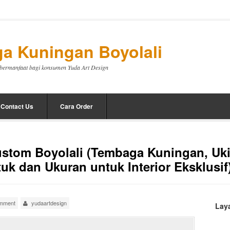
a Kuningan Boyolali
a bermanfaat bagi konsumen Yuda Art Design
Contact Us
Cara Order
stom Boyolali (Tembaga Kuningan, Uk
k dan Ukuran untuk Interior Eksklusif
omment
yudaartdesign
Lay