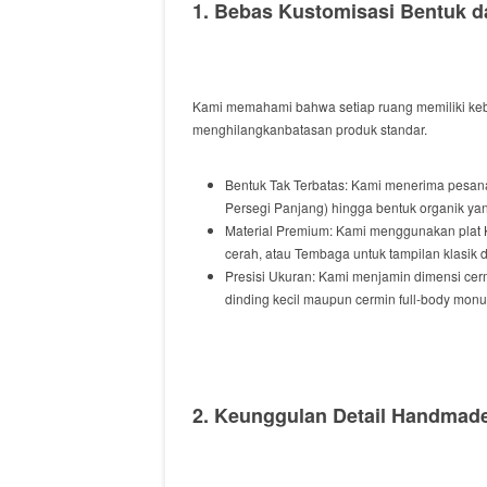
1. Bebas Kustomisasi Bentuk 
Kami
memahami
bahwa setiap ruang
memiliki
keb
menghilangkan
batasan produk standar.
Bentuk Tak Terbatas:
Kami
menerima
pesan
Persegi Panjang)
hingga
bentuk organik ya
Material Premium:
Kami
menggunakan
plat
cerah,
atau
Tembaga
untuk
tampilan klasik
Presisi Ukuran:
Kami
menjamin
dimensi cer
dinding kecil
maupun
cermin
full-body
monum
2. Keunggulan Detail
Handmad