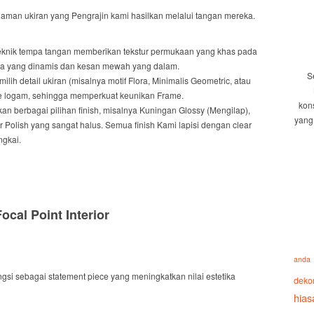
jaman ukiran yang
Pengrajin kami hasilkan
melalui tangan mereka.
teknik tempa tangan
memberikan
tekstur permukaan yang khas pada
a yang dinamis
dan
kesan mewah yang dalam.
S
milih
detail ukiran (misalnya motif Flora,
Minimalis Geometric
,
atau
e
logam,
sehingga
memperkuat
keunikan Frame.
kon
kan
berbagai pilihan
finish
,
misalnya
Kuningan
Glossy
(Mengilap),
yang
r Polish
yang sangat halus. Semua
finish
Kami lapisi
dengan
clear
ngkai.
Focal Point
Interior
anda
ngsi
sebagai
statement piece
yang meningkatkan nilai estetika
deko
hias