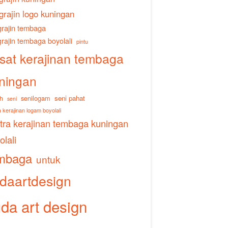
grajin logo kuningan
rajin tembaga
rajin tembaga boyolali
pintu
sat kerajinan tembaga
ningan
senilogam
seni pahat
h
seni
 kerajinan logam boyolali
tra kerajinan tembaga kuningan
olali
mbaga
untuk
daartdesign
da art design