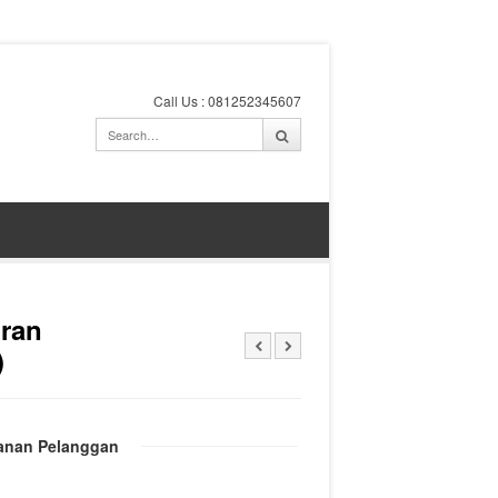
Call Us : 081252345607
iran
)
anan Pelanggan