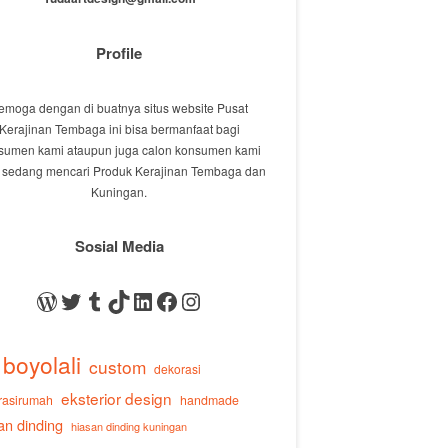
Profile
emoga dengan di buatnya situs website Pusat
Kerajinan Tembaga ini bisa bermanfaat bagi
sumen kami ataupun juga calon konsumen kami
 sedang mencari Produk Kerajinan Tembaga dan
Kuningan.
Sosial Media
WordPress
Twitter
Tumblr
TikTok
LinkedIn
Facebook
Instagram
boyolali
custom
dekorasi
eksterior design
rasirumah
handmade
an dinding
hiasan dinding kuningan