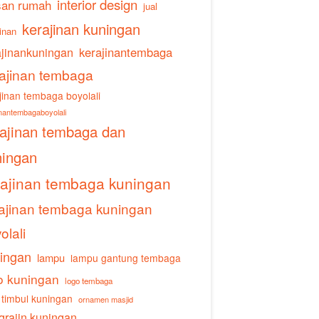
interior design
san rumah
jual
kerajinan kuningan
inan
ajinankuningan
kerajinantembaga
ajinan tembaga
jinan tembaga boyolali
inantembagaboyolali
rajinan tembaga dan
ningan
rajinan tembaga kuningan
ajinan tembaga kuningan
olali
ingan
lampu
lampu gantung tembaga
o kuningan
logo tembaga
 timbul kuningan
ornamen masjid
grajin kuningan