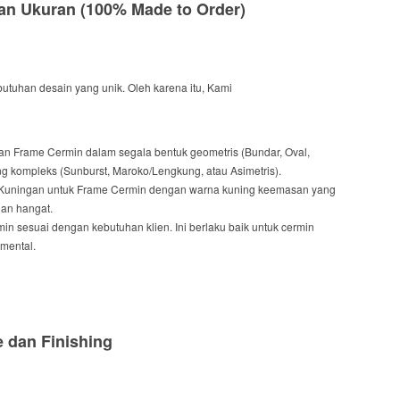
dan Ukuran (100%
Made to Order
)
utuhan desain yang unik.
Oleh karena itu
,
Kami
an Frame Cermin
dalam
segala bentuk geometris (Bundar, Oval,
ng kompleks (
Sunburst, Maroko/Lengkung, atau Asimetris
).
 Kuningan
untuk
Frame Cermin dengan warna kuning keemasan yang
dan
hangat.
min
sesuai
dengan kebutuhan klien.
Ini berlaku
baik untuk
cermin
ental.
e
dan
Finishing