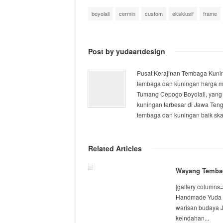
boyolali
cermin
custom
eksklusif
frame
Post by yudaartdesign
Pusat Kerajinan Tembaga Kuning
tembaga dan kuningan harga mur
Tumang Cepogo Boyolali, yang 
kuningan terbesar di Jawa Ten
tembaga dan kuningan baik skal
Related Articles
Wayang Temba
[gallery columns
Handmade Yuda A
warisan budaya J
keindahan...