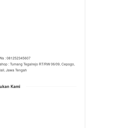
/Wa : 081252345607
shop : Tumang Tegalrejo RT/RW 06/09, Cepogo,
lali, Jawa Tengah
ukan Kami