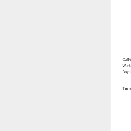
Call
Work
Boyo
Tem