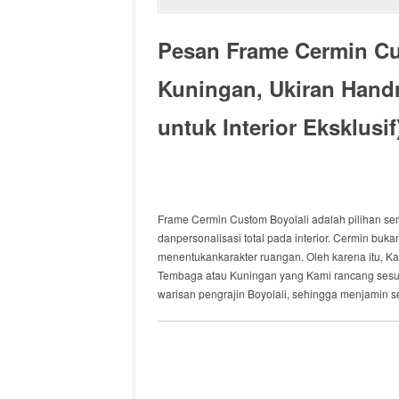
Pesan Frame Cermin Cu
Kuningan, Ukiran
Hand
untuk Interior Eksklusif
Frame Cermin Custom Boyolali
adalah
pilihan s
dan
personalisasi total pada interior. Cermin
buka
menentukan
karakter ruangan.
Oleh karena itu
,
Ka
Tembaga
atau
Kuningan yang
Kami rancang
sesu
warisan pengrajin Boyolali,
sehingga menjamin
se