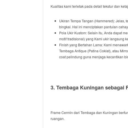
Kualitas kami
terletak
pada detail tekstur
dan
keta
Ukiran Tempa Tangan (
Hammered
):
Jelas
, 
bingkai.
Hal ini menciptakan
pantulan cahay
Pola Ukir Kustom:
Selain itu
, Anda
dapat me
motif tradisional)
yang Kami ukir
langsung
k
Finish
yang Bertahan Lama:
Kami
menawar
Tembaga
Antique
(Patina Coklat),
atau
Mirro
coat
pelindung
guna
menjaga
kecantikan bi
3. Tembaga Kuningan sebagai
Frame Cermin dari Tembaga
dan
Kuningan
berfu
ruangan.