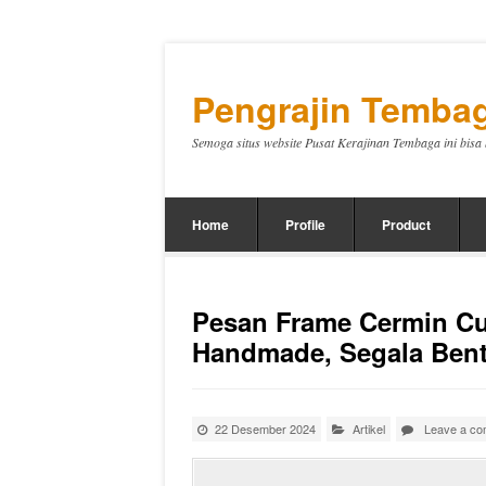
Pengrajin Tembag
Semoga situs website Pusat Kerajinan Tembaga ini bis
Home
Profile
Product
Pesan Frame Cermin Cu
Handmade, Segala Bentu
22 Desember 2024
Artikel
Leave a c