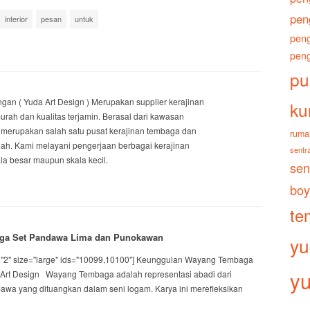
pen
interior
pesan
untuk
peng
peng
pu
an ( Yuda Art Design ) Merupakan supplier kerajinan
ku
ah dan kualitas terjamin. Berasal dari kawasan
merupakan salah satu pusat kerajinan tembaga dan
ruma
gah. Kami melayani pengerjaan berbagai kerajinan
sentra
a besar maupun skala kecil.
sen
boy
te
ga Set Pandawa Lima dan Punokawan
yu
="2" size="large" ids="10099,10100"] Keunggulan Wayang Tembaga
yu
rt Design Wayang Tembaga adalah representasi abadi dari
awa yang dituangkan dalam seni logam. Karya ini merefleksikan