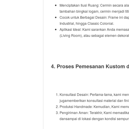
Menciptakan Ilusi Ruang:
Cermin
secara al
tambahan
bingkai logam,
cermin menjadi
tit
Cocok untuk Berbagai Desain:
Frame ini
dap
Industrial
,
hingga
Classic Colonial
.
Aplikasi Ideal:
Kami sarankan
Anda
memas
(
Living Room
),
atau
sebagai elemen dekorati
4. Proses Pemesanan Kustom da
Konsultasi Desain:
Pertama-tama
,
kami men
juga
memberikan
konsultasi material
dan
fin
Produksi
Handmade
:
Kemudian
,
Kami memu
Pengiriman Aman:
Terakhir
,
Kami memastik
dan
sampai
di lokasi
dengan
kondisi sempur