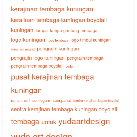
kerajinan tembaga kuningan
kerajinan tembaga kuningan boyolali
kuningan
lampu
lampu gantung tembaga
logo kuningan
logo timbul kuningan
logo tembaga
pengrajin kuningan
ornamen masjid
pengrajin logo kuningan
pengrajin tembaga
pengrajin tembaga boyolali
pintu
pusat kerajinan tembaga
kuningan
senilogam
seni pahat
rumah
sentra kerajinan logam boyolali
seni
sentra kerajinan tembaga kuningan boyolali
yudaartdesign
tembaga
untuk
yuda art design