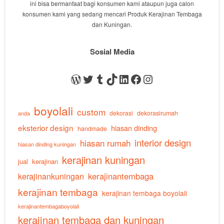
ini bisa bermanfaat bagi konsumen kami ataupun juga calon
konsumen kami yang sedang mencari Produk Kerajinan Tembaga
dan Kuningan.
Sosial Media
WordPress
Twitter
Tumblr
TikTok
LinkedIn
Facebook
Instagram
boyolali
custom
dekorasi
dekorasirumah
anda
eksterior design
hiasan dinding
handmade
interior design
hiasan rumah
hiasan dinding kuningan
kerajinan kuningan
jual
kerajinan
kerajinankuningan
kerajinantembaga
kerajinan tembaga
kerajinan tembaga boyolali
kerajinantembagaboyolali
kerajinan tembaga dan kuningan