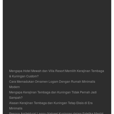
Mengapa Hotel Mewah dan Villa Resort Memilih Kerajinan Tembaga
& Kuningan Custom?
Cara Memadukan Ornamen Logam Dengan Rumah Minimalis
Modern
Mengapa Kerajinan Tembaga dan Kuningan Tidak Pernah Jadi
Sampah?
Alasan Kerajinan Tembaga dan Kuningan Tetap Eksis di Era
Minimalis
Pesona Arsitektural Lampu Nabawi Kuningan dalam Estetika Masjid