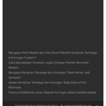
Mengapa Hotel Mewah dan Villa Resort Memilih Kerajinan Tembaga
& Kuningan Custom?
Cara Memadukan Ornamen Logam Dengan Rumah Minimalis
Modern
Mengapa Kerajinan Tembaga dan Kuningan Tidak Pernah Jadi
Sampah?
Alasan Kerajinan Tembaga dan Kuningan Tetap Eksis di Era
Minimalis
Pesona Arsitektural Lampu Nabawi Kuningan dalam Estetika Masjid
Support Kerajinan Tembaga Kuningan - By www.yudaartdesign.net