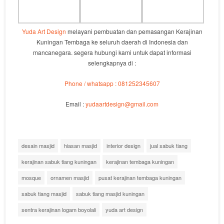
Yuda Art Design
melayani pembuatan dan pemasangan Kerajinan
Kuningan Tembaga ke seluruh daerah di Indonesia dan
mancanegara. segera hubungi kami untuk dapat informasi
selengkapnya di :
Phone / whatsapp : 081252345607
Email :
yudaartdesign@gmail.com
desain masjid
hiasan masjid
interior design
jual sabuk tiang
kerajinan sabuk tiang kuningan
kerajinan tembaga kuningan
mosque
ornamen masjid
pusat kerajinan tembaga kuningan
sabuk tiang masjid
sabuk tiang masjid kuningan
sentra kerajinan logam boyolali
yuda art design