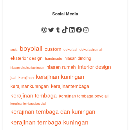
Sosial Media
WordPress
Twitter
Tumblr
TikTok
LinkedIn
Facebook
Instagram
boyolali
custom
dekorasi
dekorasirumah
anda
eksterior design
hiasan dinding
handmade
interior design
hiasan rumah
hiasan dinding kuningan
kerajinan kuningan
jual
kerajinan
kerajinankuningan
kerajinantembaga
kerajinan tembaga
kerajinan tembaga boyolali
kerajinantembagaboyolali
kerajinan tembaga dan kuningan
kerajinan tembaga kuningan