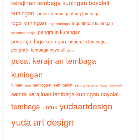
kerajinan tembaga kuningan boyolali
kuningan
lampu
lampu gantung tembaga
logo kuningan
logo timbul kuningan
logo tembaga
pengrajin kuningan
ornamen masjid
pengrajin logo kuningan
pengrajin tembaga
pengrajin tembaga boyolali
pintu
pusat kerajinan tembaga
kuningan
senilogam
seni pahat
rumah
sentra kerajinan logam boyolali
seni
sentra kerajinan tembaga kuningan boyolali
yudaartdesign
tembaga
untuk
yuda art design