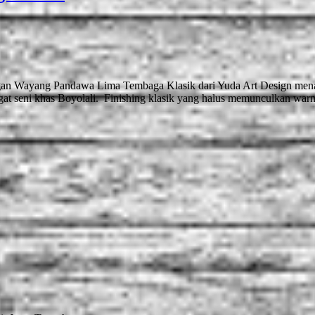
Wayang Pandawa Lima Tembaga Klasik dari Yuda Art Design menamp
ngat seni khas Boyolali. Finishing klasik yang halus memunculkan wa