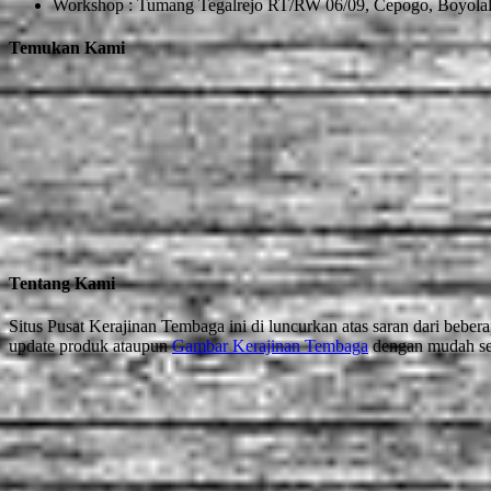
Workshop : Tumang Tegalrejo RT/RW 06/09, Cepogo, Boyolal
Temukan Kami
Tentang Kami
Situs Pusat Kerajinan Tembaga ini di luncurkan atas saran dari beb
update produk ataupun
Gambar Kerajinan Tembaga
dengan mudah sehi