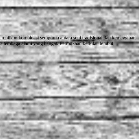
ilkan kombinasi sempurna antara seni tradisional dan kemewahan
rna tembaga alami yang hangat. Permukaan berkilau lembut