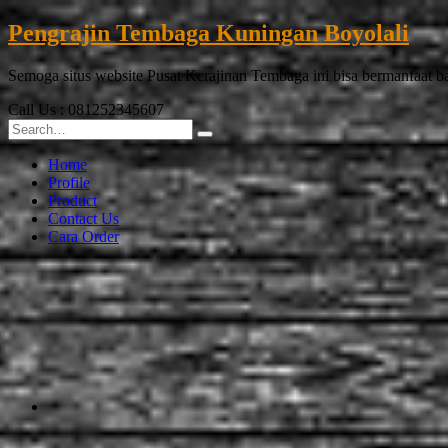
Pengrajin Tembaga Kuningan Boyolali
Semoga situs website Pusat Kerajinan Tembaga ini bisa bermanfaat 
Call Us : 081252345607
Home
Profile
Product
Contact Us
Cara Order