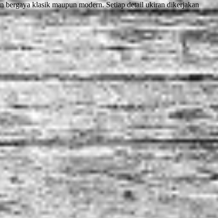
 bergaya klasik maupun modern. Setiap detail ukiran dikerjakan