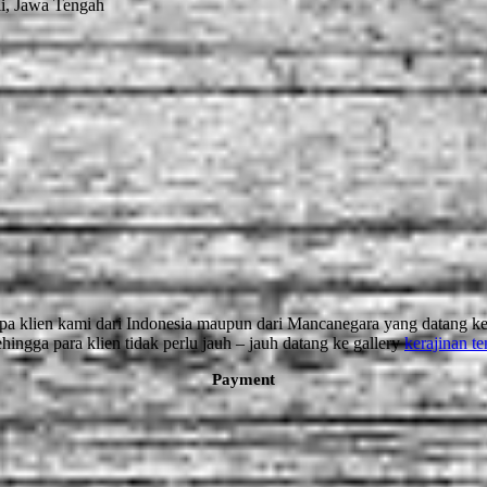
i, Jawa Tengah
erapa klien kami dari Indonesia maupun dari Mancanegara yang datang
ngga para klien tidak perlu jauh – jauh datang ke gallery
kerajinan t
Payment