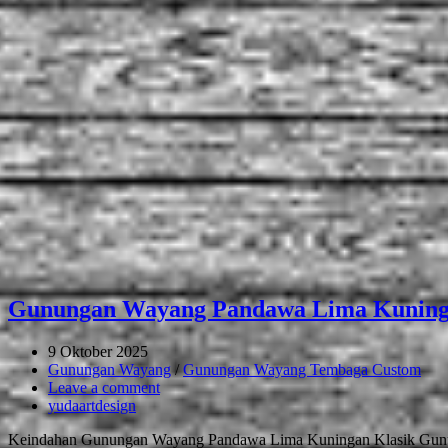
Gunungan Wayang Pandawa Lima Kuning
9 Oktober 2025
Gunungan Wayang
/
Gunungan Wayang Tembaga Custom
Leave a comment
yudaartdesign
Keindahan Gunungan Wayang Pandawa Lima Kuningan Klasik Gunung