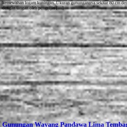
kemewahan logam kuningan. Ukuran gunungannya sekitar 80 cm dengan
dengan tangan oleh pengrajin […]
Gunungan Wayang Pandawa Lima Tembag