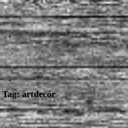
Tag:
artdecor