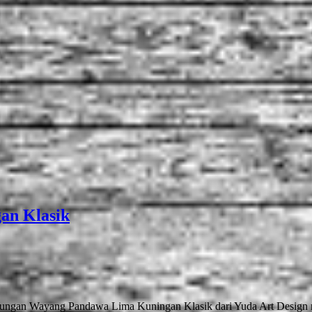
an Klasik
an Wayang Pandawa Lima Kuningan Klasik dari Yuda Art Design men