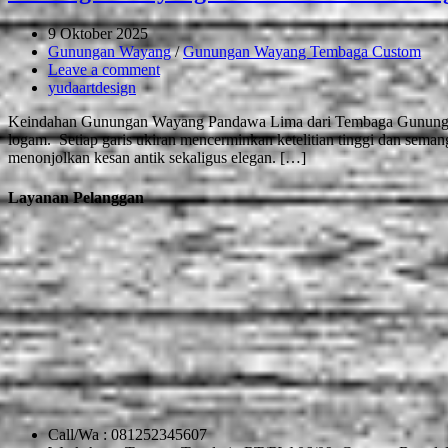
9 Oktober 2025
Gunungan Wayang
/
Gunungan Wayang Tembaga Custom
Leave a comment
yudaartdesign
Keindahan Gunungan Wayang Pandawa Lima dari Tembaga Gunungan 
logam. Setiap garis ukiran mencerminkan ketelitian tinggi dan sema
menonjolkan kesan antik sekaligus elegan. […]
Layanan Pelanggan
Call/Wa : 081252345607