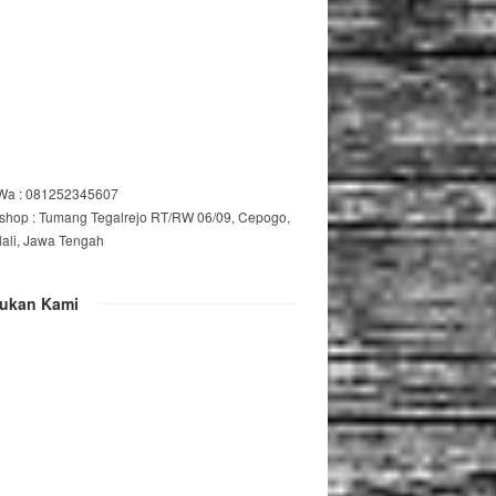
/Wa : 081252345607
shop : Tumang Tegalrejo RT/RW 06/09, Cepogo,
lali, Jawa Tengah
ukan Kami