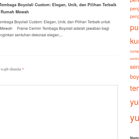
embaga Boyolali Custom: Elegan, Unik, dan Pilihan Terbaik
peng
i Rumah Mewah
peng
baga Boyolali Custom: Elegan, Unik, dan Pilihan Terbaik untuk
pu
 Mewah Frame Cermin Tembaga Boyolali adalah jawaban bagi
ginkan sentuhan dekorasi elegan,...
ku
ruma
sentra
sen
wajib ditandai
*
boy
te
yu
yu
Nam