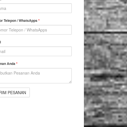
r Telepon / WhatsApps
*
l
nan Anda
*