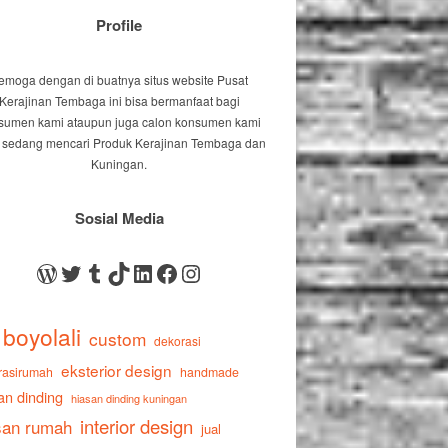
Profile
emoga dengan di buatnya situs website Pusat
Kerajinan Tembaga ini bisa bermanfaat bagi
sumen kami ataupun juga calon konsumen kami
 sedang mencari Produk Kerajinan Tembaga dan
Kuningan.
Sosial Media
WordPress
Twitter
Tumblr
TikTok
LinkedIn
Facebook
Instagram
boyolali
custom
dekorasi
eksterior design
rasirumah
handmade
an dinding
hiasan dinding kuningan
interior design
san rumah
jual