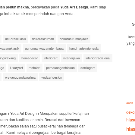
k dan penuh makna
, percayakan pada
Yuda Art Design
. Kami siap
a terbaik untuk memperindah ruangan Anda.
S
kon
dekorasiklasik
dekorasirumah
dekorasirumahjawa
yang
wayangklasik
gununganwayangtembaga
handmadeindonesia
dingwayang
homedecor
interiorart
interiorjawa
interiortradisional
aga
luxuryart
metalart
pemasanganhiasan
senilogam
wayangpandawalima
yudaartdesign
anda
deko
an ( Yuda Art Design ) Merupakan supplier kerajinan
hias
ah dan kualitas terjamin. Berasal dari kawasan
merupakan salah satu pusat kerajinan tembaga dan
hia
gah. Kami melayani pengerjaan berbagai kerajinan