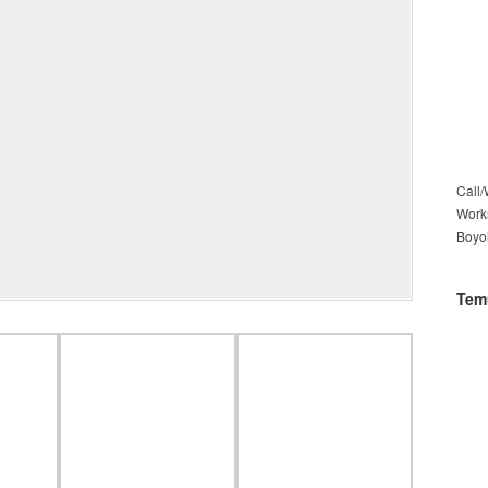
Call
Work
Boyo
Tem