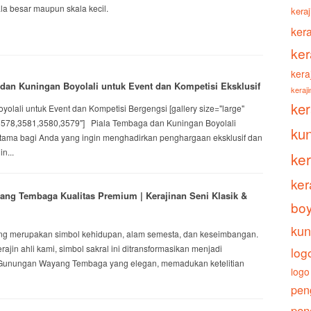
a besar maupun skala kecil.
keraj
ker
ker
kera
dan Kuningan Boyolali untuk Event dan Kompetisi Eksklusif
keraj
ke
olali untuk Event dan Kompetisi Bergengsi [gallery size="large"
3578,3581,3580,3579"] Piala Tembaga dan Kuningan Boyolali
ku
utama bagi Anda yang ingin menghadirkan penghargaan eksklusif dan
n...
ke
ker
ng Tembaga Kualitas Premium | Kerajinan Seni Klasik &
boy
kun
 merupakan simbol kehidupan, alam semesta, dan keseimbangan.
rajin ahli kami, simbol sakral ini ditransformasikan menjadi
log
Gunungan Wayang Tembaga yang elegan, memadukan ketelitian
logo
pen
pen