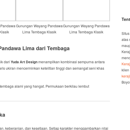
Ten
 Pandawa
Gunungan Wayang Pandawa
Gunungan Wayang Pandawa
Klasik
Lima Tembaga Klasik
Lima Tembaga Klasik
Situs
atas 
maup
andawa Lima dari Tembaga
Kera
mend
k dari
Yuda Art Design
menampilkan kombinasi sempurna antara
Kera
ris ukiran mencerminkan ketelitian tinggi dan semangat seni khas
klien
kera
Boyol
 tembaga alami yang hangat. Permukaan berkilau lembut
ika
, keberanian, dan kesetiaan. Setiap karakter menggambarkan nilai