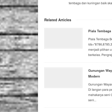
tembaga dan kuningan baik skal
Related Articles
Piala Tembaga 
Piala Tembaga Boy
ids="8786,8785,
menjadi pilihan 
berkelas. Pengraji
Gunungan Waya
Modern
Gunungan Wayang
Di tangan para pe
mahakarya seni 
seni...