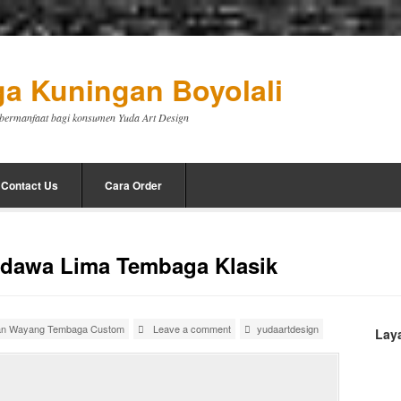
a Kuningan Boyolali
a bermanfaat bagi konsumen Yuda Art Design
Contact Us
Cara Order
awa Lima Tembaga Klasik
n Wayang Tembaga Custom
Leave a comment
yudaartdesign
Lay