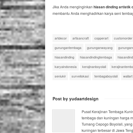
Jika Anda menginginkan
hiasan dinding artisti
membantu Anda menghadirkan karya seni tembag
artdecor
artisancraft
copperart
customorder
gunungantembaga
gununganwayang
gunungan
hiasandinding
hiasandindingtembaga
hiasandin
karyaindonesia
kerajinanboyolali
kerajinantemb
seniukir
surveilokasi
tembagaboyolali
wallart
Post by yudaartdesign
Pusat Kerajinan Tembaga Kuning
tembaga dan kuningan harga mur
Tumang Cepogo Boyolali, yang 
kuningan terbesar di Jawa Ten