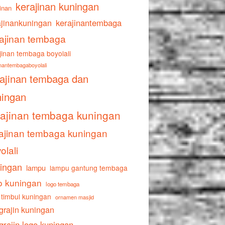
kerajinan kuningan
inan
ajinankuningan
kerajinantembaga
ajinan tembaga
jinan tembaga boyolali
inantembagaboyolali
rajinan tembaga dan
ningan
rajinan tembaga kuningan
ajinan tembaga kuningan
olali
ingan
lampu
lampu gantung tembaga
o kuningan
logo tembaga
 timbul kuningan
ornamen masjid
grajin kuningan
grajin logo kuningan