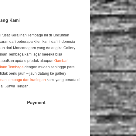
tang Kami
 Pusat Kerajinan Tembaga ini di luncurkan
saran dari beberapa klien kami dari Indonesia
un dari Mancanegara yang datang ke Gallery
jinan Tembaga kami agar mereka bisa
apatkan update produk ataupun
Gambar
jinan Tembaga
dengan mudah sehingga para
 tidak perlu jauh – jauh datang ke gallery
jinan tembaga dan kuningan
kami yang berada di
ali, Jawa Tengah.
Payment