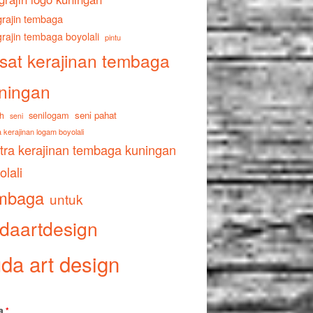
rajin tembaga
rajin tembaga boyolali
pintu
sat kerajinan tembaga
ningan
senilogam
seni pahat
h
seni
 kerajinan logam boyolali
tra kerajinan tembaga kuningan
olali
mbaga
untuk
daartdesign
da art design
a
*