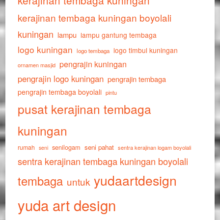
kerajinan tembaga kuningan
kerajinan tembaga kuningan boyolali
kuningan
lampu
lampu gantung tembaga
logo kuningan
logo timbul kuningan
logo tembaga
pengrajin kuningan
ornamen masjid
pengrajin logo kuningan
pengrajin tembaga
pengrajin tembaga boyolali
pintu
pusat kerajinan tembaga
kuningan
senilogam
seni pahat
rumah
sentra kerajinan logam boyolali
seni
sentra kerajinan tembaga kuningan boyolali
yudaartdesign
tembaga
untuk
yuda art design