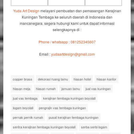
Yuda Art Design
melayani pembuatan dan pemasangan Kerajinan
Kuningan Tembaga ke seluruh daerah di Indonesia dan
mancanegara. segera hubungi kami untuk dapat informasi
selengkapnya di :
Phone / whatsapp : 081252345607
Email :
yudaartdesign@gmail.com
copper brass
dekorasi ruang tamu
hiasan hotel
hiasan kantor
hiasan meja
hiasan rumah
jamuan tamu
jual vas kuningan
jual vas tembaga
kerajinan tembaga kuningan boyolali
logam boyolali
pengrajin vas tembaga kuningan
pernak pernik rumah
pusat kerajinan tembaga kuningan
sentra kerajinan tembaga kuningan boyolali
serba serbi logam