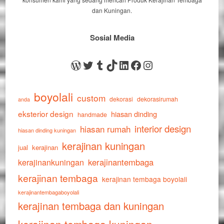
dan Kuningan.
Sosial Media
WordPress
Twitter
Tumblr
TikTok
LinkedIn
Facebook
Instagram
boyolali
custom
dekorasi
dekorasirumah
anda
eksterior design
hiasan dinding
handmade
interior design
hiasan rumah
hiasan dinding kuningan
kerajinan kuningan
jual
kerajinan
kerajinankuningan
kerajinantembaga
kerajinan tembaga
kerajinan tembaga boyolali
kerajinantembagaboyolali
kerajinan tembaga dan kuningan