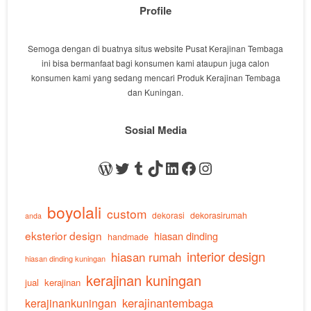
Profile
Semoga dengan di buatnya situs website Pusat Kerajinan Tembaga
ini bisa bermanfaat bagi konsumen kami ataupun juga calon
konsumen kami yang sedang mencari Produk Kerajinan Tembaga
dan Kuningan.
Sosial Media
WordPress
Twitter
Tumblr
TikTok
LinkedIn
Facebook
Instagram
boyolali
custom
dekorasi
dekorasirumah
anda
eksterior design
hiasan dinding
handmade
interior design
hiasan rumah
hiasan dinding kuningan
kerajinan kuningan
jual
kerajinan
kerajinankuningan
kerajinantembaga