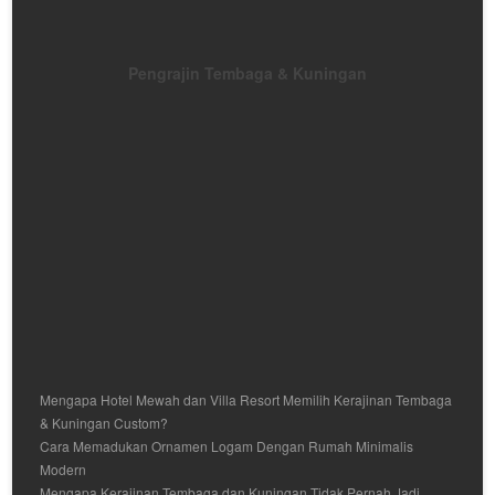
Pengrajin Tembaga & Kuningan
Mengapa Hotel Mewah dan Villa Resort Memilih Kerajinan Tembaga
& Kuningan Custom?
Cara Memadukan Ornamen Logam Dengan Rumah Minimalis
Modern
Mengapa Kerajinan Tembaga dan Kuningan Tidak Pernah Jadi