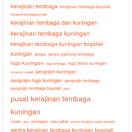
kerajinan tembaga
kerajinan tembaga boyolali
kerajinantembagaboyolali
kerajinan tembaga dan kuningan
kerajinan tembaga kuningan
kerajinan tembaga kuningan boyolali
kuningan
lampu
lampu gantung tembaga
logo kuningan
logo timbul kuningan
logo tembaga
pengrajin kuningan
ornamen masjid
pengrajin logo kuningan
pengrajin tembaga
pengrajin tembaga boyolali
pintu
pusat kerajinan tembaga
kuningan
senilogam
seni pahat
rumah
sentra kerajinan logam boyolali
seni
sentra kerajinan tembaga kuningan boyolali