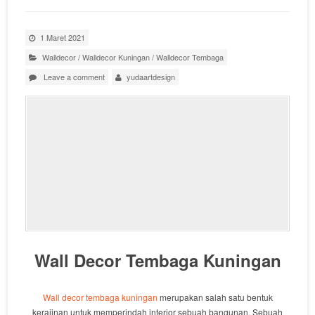
1 Maret 2021
Walldecor
/
Walldecor Kuningan
/
Walldecor Tembaga
Leave a comment
yudaartdesign
Wall Decor Tembaga Kuningan
Wall decor tembaga kuningan
merupakan salah satu bentuk
kerajinan untuk memperindah interior sebuah bangunan. Sebuah