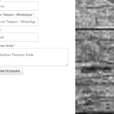
r Telepon / WhatsApps
*
l
nan Anda
*