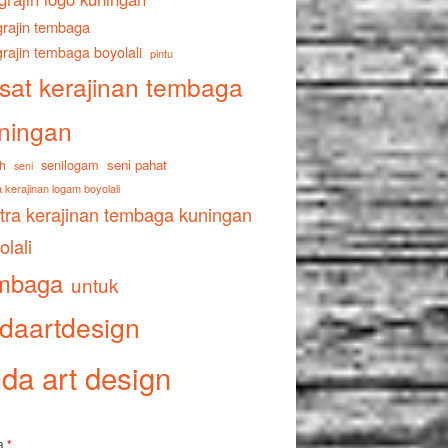
rajin tembaga
rajin tembaga boyolali
pintu
sat kerajinan tembaga
ningan
senilogam
seni pahat
h
seni
 kerajinan logam boyolali
tra kerajinan tembaga kuningan
olali
mbaga
untuk
daartdesign
da art design
a
*