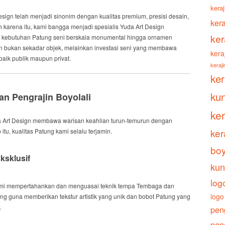
keraj
esign
telah menjadi sinonim dengan kualitas premium, presisi desain,
ker
h karena itu
, kami bangga menjadi spesialis
Yuda Art Design
ker
i kebutuhan Patung seni berskala monumental hingga ornamen
an bukan sekadar objek, melainkan investasi seni yang membawa
kera
aik publik maupun privat.
keraj
ke
ku
san Pengrajin Boyolali
ke
uda Art Design membawa warisan keahlian turun-temurun dengan
ker
 itu
, kualitas Patung kami selalu terjamin.
boy
ksklusif
kun
log
ami mempertahankan dan menguasai teknik tempa Tembaga dan
logo
nting guna memberikan tekstur artistik yang unik dan bobot Patung yang
.
pen
pen