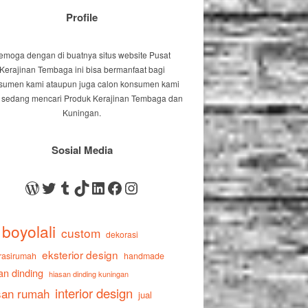
Profile
emoga dengan di buatnya situs website Pusat
Kerajinan Tembaga ini bisa bermanfaat bagi
sumen kami ataupun juga calon konsumen kami
 sedang mencari Produk Kerajinan Tembaga dan
Kuningan.
Sosial Media
WordPress
Twitter
Tumblr
TikTok
LinkedIn
Facebook
Instagram
boyolali
custom
dekorasi
eksterior design
rasirumah
handmade
an dinding
hiasan dinding kuningan
interior design
san rumah
jual