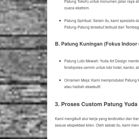
Patung Tokoh) untuk monumen jalan raya at
cuaca ekstrem.
Patung Spiritual:
Selain itu
, kami spesialis 
Patung-Patung tersebut terbuat dari Temb
B. Patung Kuningan (Fokus
Indoor
Patung Lobi Mewah:
Yuda Art Design
membua
finish
poles cermin untuk lobi hotel, kantor,
Ornamen Meja:
Kami
memproduksi Patung 
atau hadiah eksekutif.
3. Proses
Custom
Patung Yuda A
Kami mengikuti alur kerja yang terstruktur dan t
sesuai ekspektasi klien.
Oleh sebab itu
, kami men