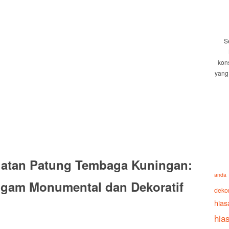
S
kon
yang
uatan Patung Tembaga Kuningan:
anda
Logam Monumental dan Dekoratif
deko
hias
hia