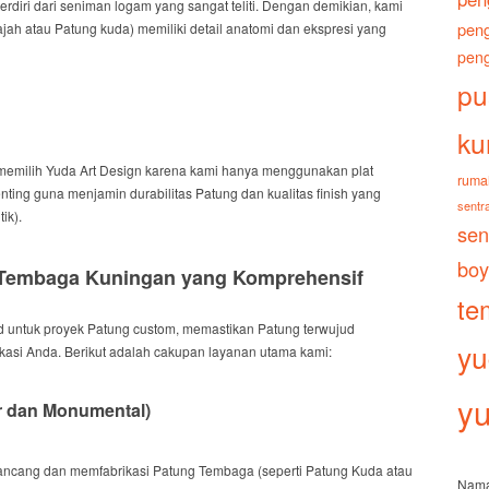
terdiri dari seniman logam yang sangat teliti.
Dengan demikian
, kami
peng
ajah atau Patung kuda) memiliki detail anatomi dan ekspresi yang
peng
pu
ku
emilih Yuda Art Design karena kami hanya menggunakan plat
ruma
enting
guna menjamin durabilitas Patung dan kualitas
finish
yang
sentra
ik).
sen
boy
 Tembaga Kuningan yang Komprehensif
te
d
untuk proyek Patung
custom
, memastikan Patung terwujud
yu
okasi Anda.
Berikut adalah
cakupan layanan utama kami:
yu
r
dan Monumental)
ncang dan memfabrikasi Patung Tembaga (seperti Patung Kuda atau
Nam