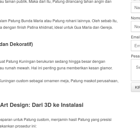
au taman publik.
Maka dari itu
, Patung dirancang tahan angin dan
Nomo
dalam Patung Bunda Maria atau Patung rohani lainnya.
Oleh sebab itu
,
aga dengan
finish
Patina khidmat, ideal untuk Gua Maria dan Gereja.
Emai
dan Dekoratif)
Pesa
t Patung Kuningan berukuran sedang hingga besar dengan
 atau rumah mewah.
Hal ini penting
guna memberikan kesan glamor.
Kuningan
custom
sebagai ornamen meja, Patung maskot perusahaan,
rt Design: Dari 3D ke Instalasi
ransparan untuk Patung
custom
, menjamin hasil Patung yang presisi
ekankan prosedur ini: