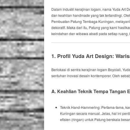
Dalam industri kerajinan logam, nama
Yuda Art D
dan keahlian
handmade
yang tak tertandingi.
Ole
Pembuatan Patung Tembaga Kuningan
, melayan
dekoratif.
Maka dari itu
, Patung yang kami hasilk
keindahan dan wibawa abadi pada setiap ruang, b
1. Profil Yuda Art Design: Wari
Berlokasi di sentra kerajinan logam Boyolali, Y
sentuhan inovasi desain kontemporer.
Oleh sebab
A. Keahlian Teknik Tempa Tangan E
Teknik
Hand-Hammering
:
Pertama-tama
, k
Kuningan secara manual.
Jelas
, hal ini pe
efisien (ringan) untuk Patung berskala besar