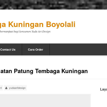
a Kuningan Boyolali
a bermanfaat bagi konsumen Yuda Art Design
Contact Us
Cara Order
uatan Patung Tembaga Kuningan
nt
yudaartdesign
Lay