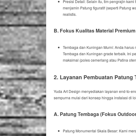
Presisi Detail:
Selain itu
, tim pengrajin kami 
menjamin Patung figuratif (seperti Patung w
realistis.
B. Fokus Kualitas Material Premium
Tembaga dan Kuningan Murni:
Anda harus
m
Tembaga dan Kuningan grade terbaik.
Ini p
maksimal (poles cemerlang atau Patina otent
2. Layanan Pembuatan Patung
Yuda Art Design menyediakan layanan
end-to-en
sempurna mulai dari konsep hingga instalasi di l
A. Patung Tembaga (Fokus
Outdoo
Patung Monumental Skala Besar:
Kami
mera