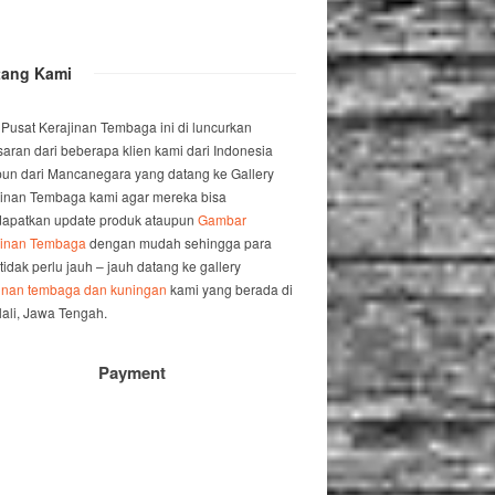
tang Kami
 Pusat Kerajinan Tembaga ini di luncurkan
saran dari beberapa klien kami dari Indonesia
un dari Mancanegara yang datang ke Gallery
jinan Tembaga kami agar mereka bisa
apatkan update produk ataupun
Gambar
jinan Tembaga
dengan mudah sehingga para
 tidak perlu jauh – jauh datang ke gallery
jinan tembaga dan kuningan
kami yang berada di
ali, Jawa Tengah.
Payment