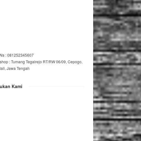
/Wa : 081252345607
shop : Tumang Tegalrejo RT/RW 06/09, Cepogo,
lali, Jawa Tengah
ukan Kami