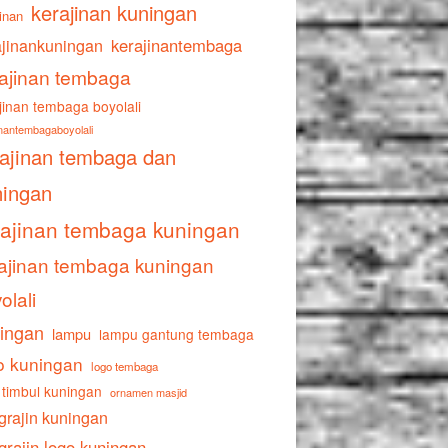
kerajinan kuningan
inan
ajinankuningan
kerajinantembaga
ajinan tembaga
jinan tembaga boyolali
inantembagaboyolali
rajinan tembaga dan
ningan
rajinan tembaga kuningan
ajinan tembaga kuningan
olali
ingan
lampu
lampu gantung tembaga
o kuningan
logo tembaga
 timbul kuningan
ornamen masjid
grajin kuningan
grajin logo kuningan