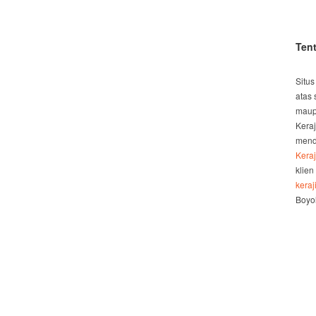
Ten
Situs
atas 
maup
Kera
mend
Kera
klien
kera
Boyol