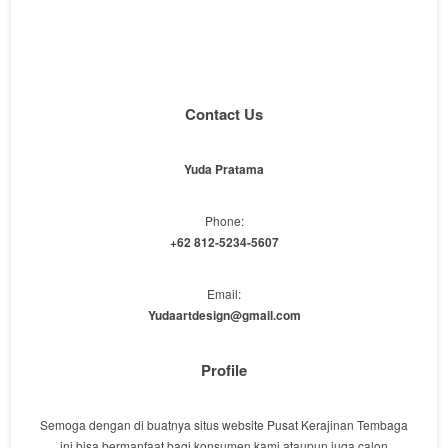
Contact Us
Yuda Pratama
Phone:
+62 812-5234-5607
Email:
Yudaartdesign@gmail.com
Profile
Semoga dengan di buatnya situs website Pusat Kerajinan Tembaga
ini bisa bermanfaat bagi konsumen kami ataupun juga calon