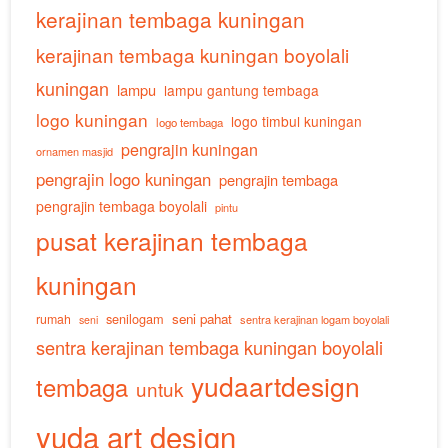
kerajinan tembaga kuningan
kerajinan tembaga kuningan boyolali
kuningan
lampu
lampu gantung tembaga
logo kuningan
logo timbul kuningan
logo tembaga
pengrajin kuningan
ornamen masjid
pengrajin logo kuningan
pengrajin tembaga
pengrajin tembaga boyolali
pintu
pusat kerajinan tembaga
kuningan
senilogam
seni pahat
rumah
sentra kerajinan logam boyolali
seni
sentra kerajinan tembaga kuningan boyolali
yudaartdesign
tembaga
untuk
yuda art design