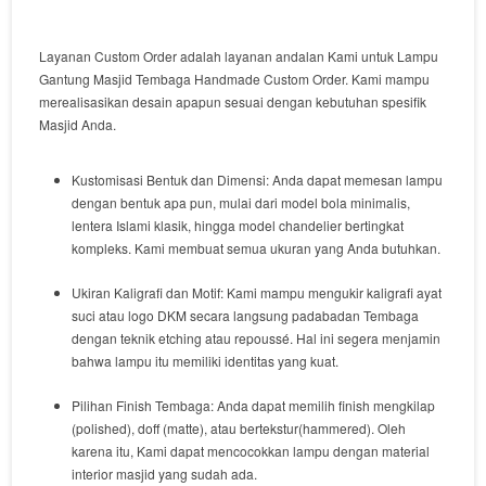
Layanan
Custom Order
adalah
layanan
andalan
Kami
untuk
Lampu
Gantung Masjid Tembaga Handmade Custom Order
.
Kami
mampu
merealisasikan
desain
apapun
sesuai
dengan
kebutuhan
spesifik
Masjid
Anda
.
Kustomisasi Bentuk dan Dimensi:
Anda dapat
memesan
lampu
dengan
bentuk
apa
pun
,
mulai
dari
model
bola
minimalis
,
lentera
Islami
klasik
,
hingga
model
chandelier
bertingkat
kompleks
.
Kami
membuat
semua
ukuran
yang
Anda
butuhkan
.
Ukiran Kaligrafi dan Motif:
Kami
mampu
mengukir
kaligrafi
ayat
suci
atau
logo
DKM
secara
langsung
pada
badan
Tembaga
dengan
teknik
etching
atau
repoussé
.
Hal ini
segera
menjamin
bahwa
lampu
itu
memiliki
identitas
yang
kuat
.
Pilihan
Finish
Tembaga:
Anda dapat
memilih
finish
mengkilap
(
polished
),
doff
(
matte
),
atau
bertekstur
(
hammered
).
Oleh
karena itu
,
Kami
dapat
mencocokkan
lampu
dengan
material
interior
masjid
yang
sudah
ada
.