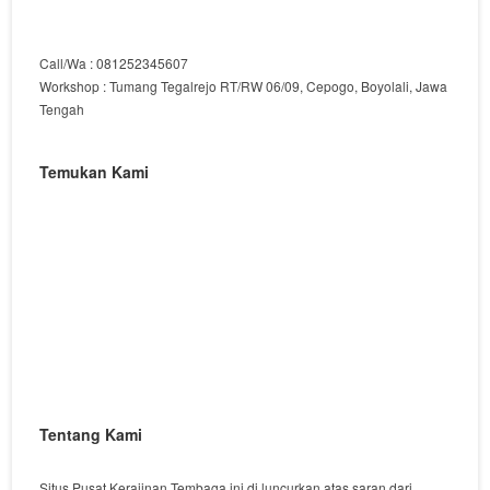
Call/Wa : 081252345607
Workshop : Tumang Tegalrejo RT/RW 06/09, Cepogo, Boyolali, Jawa
Tengah
Temukan Kami
Tentang Kami
Situs Pusat Kerajinan Tembaga ini di luncurkan atas saran dari