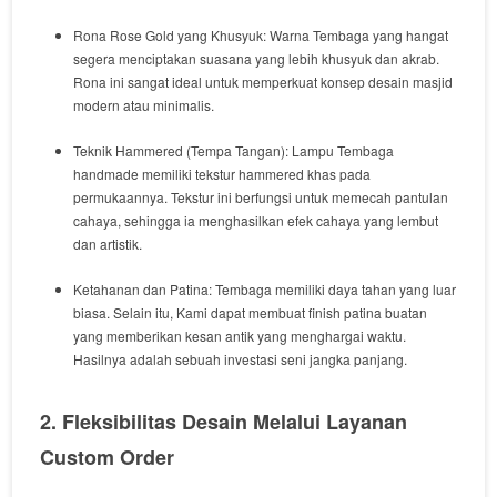
Rona
Rose Gold
yang Khusyuk:
Warna
Tembaga
yang
hangat
segera
menciptakan
suasana
yang
lebih
khusyuk
dan
akrab
.
Rona
ini
sangat
ideal
untuk
memperkuat
konsep
desain
masjid
modern
atau
minimalis
.
Teknik
Hammered
(Tempa Tangan):
Lampu
Tembaga
handmade
memiliki
tekstur
hammered
khas
pada
permukaannya
.
Tekstur ini berfungsi
untuk
memecah
pantulan
cahaya
,
sehingga
ia
menghasilkan
efek
cahaya
yang
lembut
dan
artistik
.
Ketahanan dan Patina:
Tembaga
memiliki
daya tahan
yang
luar
biasa
.
Selain itu
,
Kami
dapat
membuat
finish patina
buatan
yang
memberikan
kesan
antik
yang
menghargai
waktu
.
Hasilnya
adalah
sebuah
investasi
seni
jangka
panjang
.
2. Fleksibilitas Desain Melalui Layanan
Custom Order