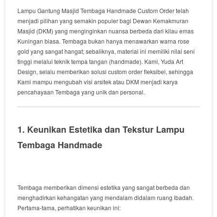
Lampu Gantung Masjid Tembaga Handmade Custom Order
telah
menjadi
pilihan
yang
semakin
populer
bagi
Dewan
Kemakmuran
Masjid
(DKM)
yang
menginginkan
nuansa
berbeda
dari
kilau
emas
Kuningan
biasa
.
Tembaga
bukan hanya
menawarkan
warna
rose
gold
yang
sangat
hangat
;
sebaliknya
,
material
ini
memiliki
nilai
seni
tinggi
melalui
teknik
tempa
tangan
(
handmade
).
Kami, Yuda Art
Design,
selalu
memberikan
solusi
custom order
fleksibel
,
sehingga
Kami
mampu
mengubah
visi
arsitek
atau
DKM
menjadi
karya
pencahayaan
Tembaga
yang
unik
dan
personal
.
1. Keunikan Estetika dan Tekstur Lampu
Tembaga Handmade
Tembaga
memberikan
dimensi
estetika
yang
sangat
berbeda
dan
menghadirkan
kehangatan
yang
mendalam
di
dalam
ruang
ibadah
.
Pertama-tama
,
perhatikan
keunikan
ini
: