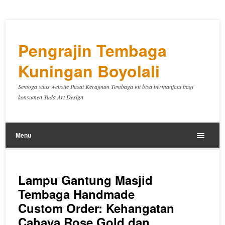
Pengrajin Tembaga
Kuningan Boyolali
Semoga situs website Pusat Kerajinan Tembaga ini bisa bermanfaat bagi
konsumen Yuda Art Design
Menu
Lampu Gantung Masjid
Tembaga Handmade
Custom Order: Kehangatan
Cahaya Rose Gold dan