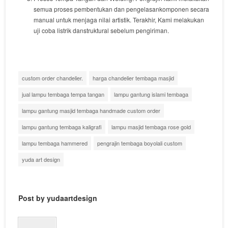
semua
proses
pembentukan
dan
pengelasan
komponen
secara
manual
untuk
menjaga
nilai
artistik
.
Terakhir
,
Kami
melakukan
uji
coba
listrik
dan
struktural
sebelum
pengiriman
.
custom order chandelier.
harga chandelier tembaga masjid
jual lampu tembaga tempa tangan
lampu gantung islami tembaga
lampu gantung masjid tembaga handmade custom order
lampu gantung tembaga kaligrafi
lampu masjid tembaga rose gold
lampu tembaga hammered
pengrajin tembaga boyolali custom
yuda art design
Post by yudaartdesign