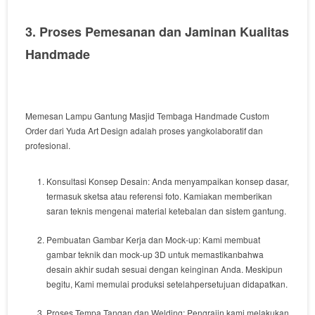
3. Proses Pemesanan dan Jaminan Kualitas
Handmade
Memesan
Lampu Gantung Masjid Tembaga Handmade Custom
Order
dari
Yuda Art Design
adalah
proses
yang
kolaboratif
dan
profesional
.
Konsultasi Konsep Desain:
Anda
menyampaikan
konsep
dasar
,
termasuk
sketsa
atau
referensi
foto
.
Kami
akan
memberikan
saran
teknis
mengenai
material
ketebalan
dan
sistem
gantung
.
Pembuatan Gambar Kerja dan
Mock-up
:
Kami
membuat
gambar teknik
dan
mock-up
3D
untuk
memastikan
bahwa
desain
akhir
sudah
sesuai
dengan
keinginan
Anda
.
Meskipun
begitu
,
Kami
memulai
produksi
setelah
persetujuan
didapatkan
.
Proses Tempa Tangan dan
Welding
:
Pengrajin
kami
melakukan