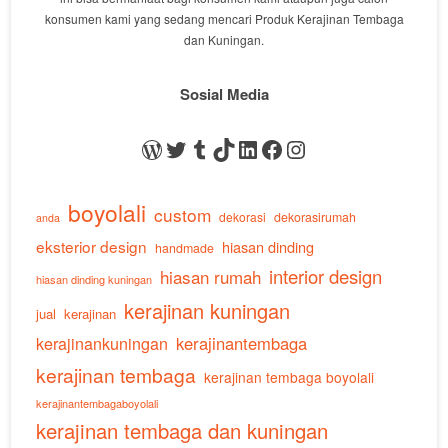
konsumen kami yang sedang mencari Produk Kerajinan Tembaga
dan Kuningan.
Sosial Media
WordPress
Twitter
Tumblr
TikTok
LinkedIn
Facebook
Instagram
boyolali
custom
dekorasi
dekorasirumah
anda
eksterior design
hiasan dinding
handmade
interior design
hiasan rumah
hiasan dinding kuningan
kerajinan kuningan
jual
kerajinan
kerajinankuningan
kerajinantembaga
kerajinan tembaga
kerajinan tembaga boyolali
kerajinantembagaboyolali
kerajinan tembaga dan kuningan