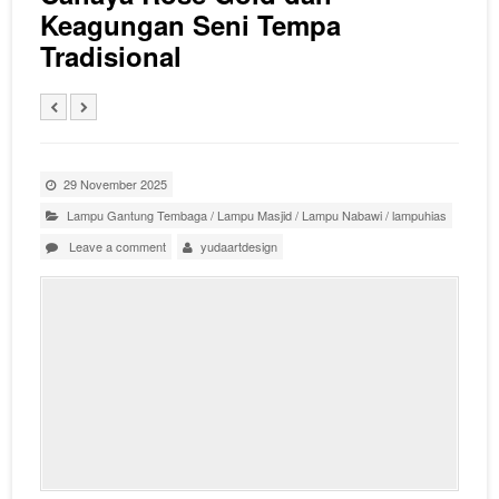
Keagungan Seni Tempa
Tradisional
29 November 2025
Lampu Gantung Tembaga
/
Lampu Masjid
/
Lampu Nabawi
/
lampuhias
Leave a comment
yudaartdesign