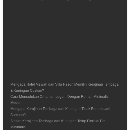
Mengapa Hotel Mewah dan Villa Resort Memilih Kerajinan Tembaga
& Kuningan Custom?
Cara Memadukan Ornamen Logam Dengan Rumah Minimalis
Modern
Mengapa Kerajinan Tembaga dan Kuningan Tidak Pernah Jadi
Sampah?
Alasan Kerajinan Tembaga dan Kuningan Tetap Eksis di Era
Minimalis