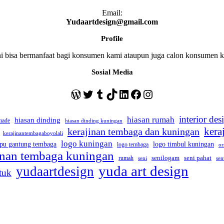
Email:
Yudaartdesign@gmail.com
Profile
ini bisa bermanfaat bagi konsumen kami ataupun juga calon konsumen
Sosial Media
WordPress
Twitter
Tumblr
TikTok
LinkedIn
Facebook
Instagram
interior des
hiasan rumah
hiasan dinding
made
hiasan dinding kuningan
kera
kerajinan tembaga dan kuningan
kerajinantembagaboyolali
logo kuningan
pu gantung tembaga
logo timbul kuningan
logo tembaga
or
jinan tembaga kuningan
seni pahat
rumah
senilogam
sen
seni
yuda art design
yudaartdesign
tuk