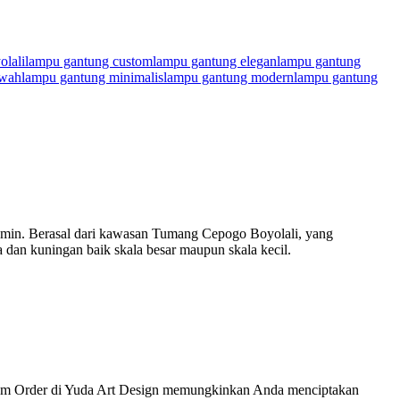
olali
lampu gantung custom
lampu gantung elegan
lampu gantung
ewah
lampu gantung minimalis
lampu gantung modern
lampu gantung
jamin. Berasal dari kawasan Tumang Cepogo Boyolali, yang
 dan kuningan baik skala besar maupun skala kecil.
om Order di Yuda Art Design memungkinkan Anda menciptakan