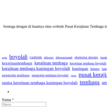
Semoga dengan di buatnya situs website Pusat Kerajinan Tembaga 
boyolali
custom
eksterior design
dekorasi
dekorasirumah
hand
anda
kerajinan tembaga
kerajinantembaga
kerajinan tembaga boyolali
kerajinan tembaga kuningan boyolali
kuningan
lampu
lam
pusat kera
pengrajin tembaga
pengrajin tembaga boyolali
pintu
tembaga
un
sentra kerajinan tembaga kuningan boyolali
Nama
*