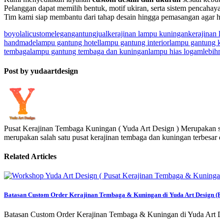
Pelanggan dapat memilih bentuk, motif ukiran, serta sistem pencaha
Tim kami siap membantu dari tahap desain hingga pemasangan agar h
boyolali
custom
elegan
gantung
jual
kerajinan lampu kuningan
kerajinan
handmade
lampu gantung hotel
lampu gantung interior
lampu gantung k
tembaga
lampu gantung tembaga dan kuningan
lampu hias logam
lebih
Post by yudaartdesign
Pusat Kerajinan Tembaga Kuningan ( Yuda Art Design ) Merupakan su
merupakan salah satu pusat kerajinan tembaga dan kuningan terbesar
Related Articles
Batasan Custom Order Kerajinan Tembaga & Kuningan di Yuda Art Design (R
Batasan Custom Order Kerajinan Tembaga & Kuningan di Yuda Art