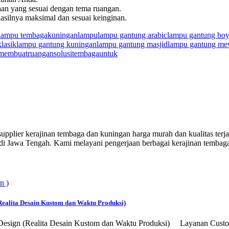
yaan yang sesuai dengan tema ruangan.
asilnya maksimal dan sesuai keinginan.
 lampu tembaga
kuningan
lampu
lampu gantung arabic
lampu gantung boy
lasik
lampu gantung kuningan
lampu gantung masjid
lampu gantung m
membuat
ruangan
solusi
tembaga
untuk
pplier kerajinan tembaga dan kuningan harga murah dan kualitas ter
 di Jawa Tengah. Kami melayani pengerjaan berbagai kerajinan tembaga
ealita Desain Kustom dan Waktu Produksi)
 Design (Realita Desain Kustom dan Waktu Produksi) Layanan Cust