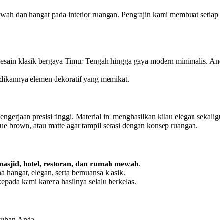
h dan hangat pada interior ruangan. Pengrajin kami membuat setiap la
sain klasik bergaya Timur Tengah hingga gaya modern minimalis. Anda
jadikannya elemen dekoratif yang memikat.
ngerjaan presisi tinggi. Material ini menghasilkan kilau elegan sekali
ique brown, atau matte agar tampil serasi dengan konsep ruangan.
masjid, hotel, restoran, dan rumah mewah
.
hangat, elegan, serta bernuansa klasik.
epada kami karena hasilnya selalu berkelas.
tuhan Anda.