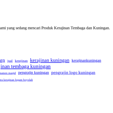
 kami yang sedang mencari Produk Kerajinan Tembaga dan Kuningan.
kerajinan kuningan
ign
kerajinankuningan
jual
kerajinan
jinan tembaga kuningan
pengrajin logo kuningan
pengrajin kuningan
namen masjid
tra kerajinan logam boyolali