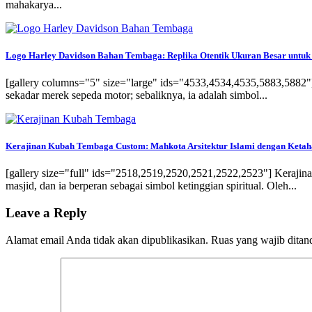
mahakarya...
Logo Harley Davidson Bahan Tembaga: Replika Otentik Ukuran Besar untuk
[gallery columns="5" size="large" ids="4533,4534,4535,5883,588
sekadar merek sepeda motor; sebaliknya, ia adalah simbol...
Kerajinan Kubah Tembaga Custom: Mahkota Arsitektur Islami dengan Keta
[gallery size="full" ids="2518,2519,2520,2521,2522,2523"] Keraj
masjid, dan ia berperan sebagai simbol ketinggian spiritual. Oleh...
Leave a Reply
Alamat email Anda tidak akan dipublikasikan.
Ruas yang wajib ditan