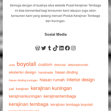
Semoga dengan di buatnya situs website Pusat Kerajinan Tembaga
ini bisa bermanfaat bagi konsumen kami ataupun juga calon
konsumen kami yang sedang mencari Produk Kerajinan Tembaga
dan Kuningan.
Sosial Media
WordPress
Twitter
Tumblr
TikTok
LinkedIn
Facebook
Instagram
boyolali
custom
dekorasi
dekorasirumah
anda
eksterior design
hiasan dinding
handmade
interior design
hiasan rumah
hiasan dinding kuningan
kerajinan kuningan
jual
kerajinan
kerajinankuningan
kerajinantembaga
kerajinan tembaga
kerajinan tembaga boyolali
kerajinantembagaboyolali