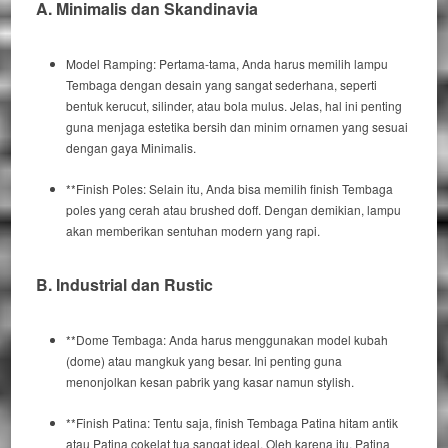
A. Minimalis dan Skandinavia
Model Ramping:
Pertama-tama
, Anda harus memilih lampu
Tembaga dengan desain yang sangat sederhana, seperti
bentuk kerucut, silinder, atau bola mulus.
Jelas
, hal ini penting
guna menjaga estetika bersih dan minim ornamen yang sesuai
dengan gaya Minimalis.
**
Finish
Poles:
Selain itu
, Anda bisa memilih
finish
Tembaga
poles yang cerah atau
brushed doff
.
Dengan demikian
, lampu
akan memberikan sentuhan modern yang rapi.
B. Industrial dan
Rustic
**
Dome
Tembaga:
Anda harus
menggunakan model kubah
(
dome
) atau mangkuk yang besar.
Ini penting
guna
menonjolkan kesan pabrik yang kasar namun
stylish
.
**
Finish
Patina:
Tentu saja
,
finish
Tembaga Patina hitam antik
atau Patina cokelat tua sangat ideal.
Oleh karena itu
, Patina