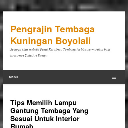
Pengrajin Tembaga
Kuningan Boyolali
Semoga situs website Pusat Kerajinan Tembaga ini bisa bermanfaat bagi
konsumen Yuda Art Design
Menu
Tips Memilih Lampu
Gantung Tembaga Yang
Sesuai Untuk Interior
Rumah