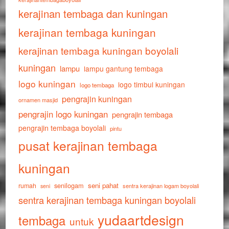
kerajinan tembaga dan kuningan
kerajinan tembaga kuningan
kerajinan tembaga kuningan boyolali
kuningan
lampu
lampu gantung tembaga
logo kuningan
logo timbul kuningan
logo tembaga
pengrajin kuningan
ornamen masjid
pengrajin logo kuningan
pengrajin tembaga
pengrajin tembaga boyolali
pintu
pusat kerajinan tembaga
kuningan
senilogam
seni pahat
rumah
sentra kerajinan logam boyolali
seni
sentra kerajinan tembaga kuningan boyolali
yudaartdesign
tembaga
untuk