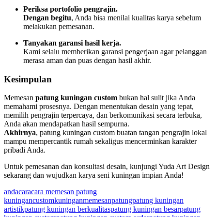
Periksa portofolio pengrajin.
Dengan begitu
, Anda bisa menilai kualitas karya sebelum
melakukan pemesanan.
Tanyakan garansi hasil kerja.
Kami selalu memberikan garansi pengerjaan agar pelanggan
merasa aman dan puas dengan hasil akhir.
Kesimpulan
Memesan
patung kuningan custom
bukan hal sulit jika Anda
memahami prosesnya. Dengan menentukan desain yang tepat,
memilih pengrajin terpercaya, dan berkomunikasi secara terbuka,
Anda akan mendapatkan hasil sempurna.
Akhirnya
, patung kuningan custom buatan tangan pengrajin lokal
mampu mempercantik rumah sekaligus mencerminkan karakter
pribadi Anda.
Untuk pemesanan dan konsultasi desain, kunjungi
Yuda Art Design
sekarang dan wujudkan karya seni kuningan impian Anda!
anda
cara
cara memesan patung
kuningan
custom
kuningan
memesan
patung
patung kuningan
artistik
patung kuningan berkualitas
patung kuningan besar
patung