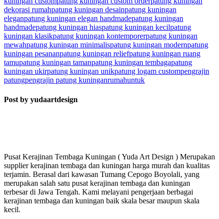
kuningan custom
patung kuningan custom order
patung kuningan
dekorasi rumah
patung kuningan desain
patung kuningan
elegan
patung kuningan elegan handmade
patung kuningan
handmade
patung kuningan hias
patung kuningan kecil
patung
kuningan klasik
patung kuningan kontemporer
patung kuningan
mewah
patung kuningan minimalis
patung kuningan modern
patung
kuningan pesanan
patung kuningan relief
patung kuningan ruang
tamu
patung kuningan taman
patung kuningan tembaga
patung
kuningan ukir
patung kuningan unik
patung logam custom
pengrajin
patung
pengrajin patung kuningan
rumah
untuk
Post by yudaartdesign
Pusat Kerajinan Tembaga Kuningan ( Yuda Art Design ) Merupakan
supplier kerajinan tembaga dan kuningan harga murah dan kualitas
terjamin. Berasal dari kawasan Tumang Cepogo Boyolali, yang
merupakan salah satu pusat kerajinan tembaga dan kuningan
terbesar di Jawa Tengah. Kami melayani pengerjaan berbagai
kerajinan tembaga dan kuningan baik skala besar maupun skala
kecil.