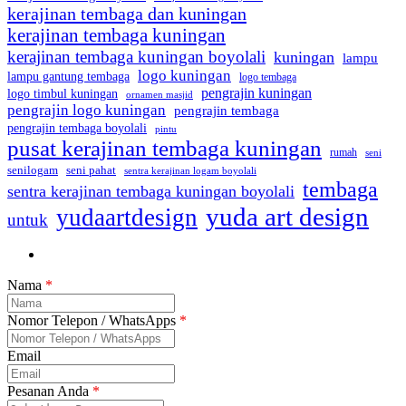
kerajinan tembaga dan kuningan
kerajinan tembaga kuningan
kerajinan tembaga kuningan boyolali
kuningan
lampu
logo kuningan
lampu gantung tembaga
logo tembaga
pengrajin kuningan
logo timbul kuningan
ornamen masjid
pengrajin logo kuningan
pengrajin tembaga
pengrajin tembaga boyolali
pintu
pusat kerajinan tembaga kuningan
rumah
seni
seni pahat
senilogam
sentra kerajinan logam boyolali
tembaga
sentra kerajinan tembaga kuningan boyolali
yuda art design
yudaartdesign
untuk
Nama
*
Nomor Telepon / WhatsApps
*
Email
Pesanan Anda
*