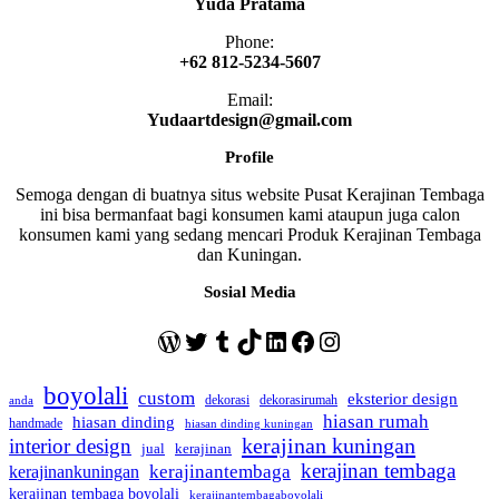
Yuda Pratama
Phone:
+62 812-5234-5607
Email:
Yudaartdesign@gmail.com
Profile
Semoga dengan di buatnya situs website Pusat Kerajinan Tembaga
ini bisa bermanfaat bagi konsumen kami ataupun juga calon
konsumen kami yang sedang mencari Produk Kerajinan Tembaga
dan Kuningan.
Sosial Media
WordPress
Twitter
Tumblr
TikTok
LinkedIn
Facebook
Instagram
boyolali
custom
eksterior design
dekorasi
dekorasirumah
anda
hiasan rumah
hiasan dinding
handmade
hiasan dinding kuningan
kerajinan kuningan
interior design
jual
kerajinan
kerajinan tembaga
kerajinantembaga
kerajinankuningan
kerajinan tembaga boyolali
kerajinantembagaboyolali