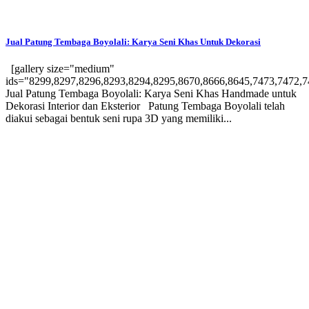
Jual Patung Tembaga Boyolali: Karya Seni Khas Untuk Dekorasi
[gallery size="medium"
ids="8299,8297,8296,8293,8294,8295,8670,8666,8645,7473,7472,7
Jual Patung Tembaga Boyolali: Karya Seni Khas Handmade untuk
Dekorasi Interior dan Eksterior Patung Tembaga Boyolali telah
diakui sebagai bentuk seni rupa 3D yang memiliki...