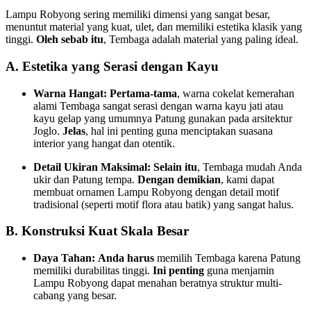
Lampu Robyong sering memiliki dimensi yang sangat besar,
menuntut material yang kuat, ulet, dan memiliki estetika klasik yang
tinggi.
Oleh sebab itu
, Tembaga adalah material yang paling ideal.
A. Estetika yang Serasi dengan Kayu
Warna Hangat:
Pertama-tama
, warna cokelat kemerahan
alami Tembaga sangat serasi dengan warna kayu jati atau
kayu gelap yang umumnya Patung gunakan pada arsitektur
Joglo.
Jelas
, hal ini penting guna menciptakan suasana
interior yang hangat dan otentik.
Detail Ukiran Maksimal:
Selain itu
, Tembaga mudah Anda
ukir dan Patung tempa.
Dengan demikian
, kami dapat
membuat ornamen Lampu Robyong dengan detail motif
tradisional (seperti motif flora atau batik) yang sangat halus.
B. Konstruksi Kuat Skala Besar
Daya Tahan:
Anda harus
memilih Tembaga karena Patung
memiliki durabilitas tinggi.
Ini penting
guna menjamin
Lampu Robyong dapat menahan beratnya struktur multi-
cabang yang besar.