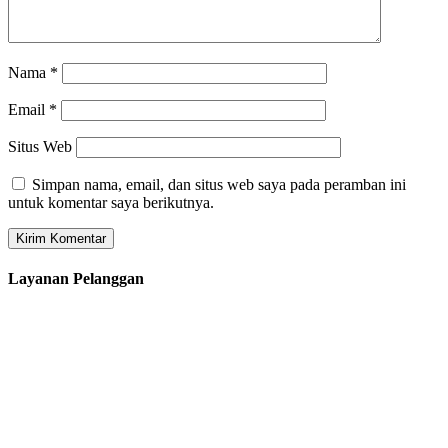
Nama
*
Email
*
Situs Web
Simpan nama, email, dan situs web saya pada peramban ini
untuk komentar saya berikutnya.
Layanan Pelanggan