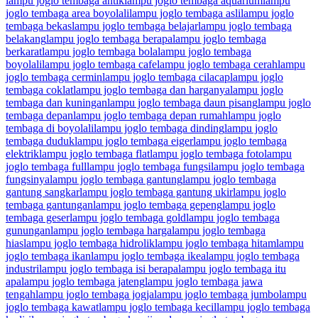
lampu joglo tembaga antik
lampu joglo tembaga aquarium
lampu
joglo tembaga area boyolali
lampu joglo tembaga asli
lampu joglo
tembaga bekas
lampu joglo tembaga belajar
lampu joglo tembaga
belakang
lampu joglo tembaga berapa
lampu joglo tembaga
berkarat
lampu joglo tembaga bola
lampu joglo tembaga
boyolali
lampu joglo tembaga cafe
lampu joglo tembaga cerah
lampu
joglo tembaga cermin
lampu joglo tembaga cilacap
lampu joglo
tembaga coklat
lampu joglo tembaga dan harganya
lampu joglo
tembaga dan kuningan
lampu joglo tembaga daun pisang
lampu joglo
tembaga depan
lampu joglo tembaga depan rumah
lampu joglo
tembaga di boyolali
lampu joglo tembaga dinding
lampu joglo
tembaga duduk
lampu joglo tembaga eiger
lampu joglo tembaga
elektrik
lampu joglo tembaga flat
lampu joglo tembaga foto
lampu
joglo tembaga full
lampu joglo tembaga fungsi
lampu joglo tembaga
fungsinya
lampu joglo tembaga gantung
lampu joglo tembaga
gantung sangkar
lampu joglo tembaga gantung ukir
lampu joglo
tembaga gantungan
lampu joglo tembaga gepeng
lampu joglo
tembaga geser
lampu joglo tembaga gold
lampu joglo tembaga
gunungan
lampu joglo tembaga harga
lampu joglo tembaga
hias
lampu joglo tembaga hidrolik
lampu joglo tembaga hitam
lampu
joglo tembaga ikan
lampu joglo tembaga ikea
lampu joglo tembaga
industri
lampu joglo tembaga isi berapa
lampu joglo tembaga itu
apa
lampu joglo tembaga jateng
lampu joglo tembaga jawa
tengah
lampu joglo tembaga jogja
lampu joglo tembaga jumbo
lampu
joglo tembaga kawat
lampu joglo tembaga kecil
lampu joglo tembaga