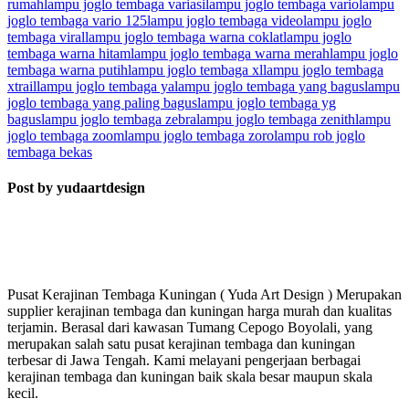
rumah
lampu joglo tembaga variasi
lampu joglo tembaga vario
lampu
joglo tembaga vario 125
lampu joglo tembaga video
lampu joglo
tembaga viral
lampu joglo tembaga warna coklat
lampu joglo
tembaga warna hitam
lampu joglo tembaga warna merah
lampu joglo
tembaga warna putih
lampu joglo tembaga xl
lampu joglo tembaga
xtrail
lampu joglo tembaga ya
lampu joglo tembaga yang bagus
lampu
joglo tembaga yang paling bagus
lampu joglo tembaga yg
bagus
lampu joglo tembaga zebra
lampu joglo tembaga zenith
lampu
joglo tembaga zoom
lampu joglo tembaga zoro
lampu rob joglo
tembaga bekas
Post by yudaartdesign
Pusat Kerajinan Tembaga Kuningan ( Yuda Art Design ) Merupakan
supplier kerajinan tembaga dan kuningan harga murah dan kualitas
terjamin. Berasal dari kawasan Tumang Cepogo Boyolali, yang
merupakan salah satu pusat kerajinan tembaga dan kuningan
terbesar di Jawa Tengah. Kami melayani pengerjaan berbagai
kerajinan tembaga dan kuningan baik skala besar maupun skala
kecil.