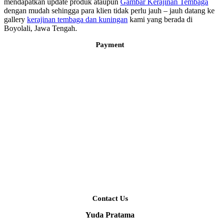
mendapatkan update produk ataupun
Gambar Kerajinan Tembaga
dengan mudah sehingga para klien tidak perlu jauh – jauh datang ke
gallery
kerajinan tembaga dan kuningan
kami yang berada di
Boyolali, Jawa Tengah.
Payment
Contact Us
Yuda Pratama