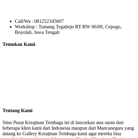
Call/Wa : 081252345607
Workshop : Tumang Tegalrejo RT/RW 06/09, Cepogo,
Boyolali, Jawa Tengah
Temukan Kami
Tentang Kami
Situs Pusat Kerajinan Tembaga ini di luncurkan atas saran dari
beberapa klien kami dari Indonesia maupun dari Mancanegara yang
datang ke Gallery Kerajinan Tembaga kami agar mereka bisa