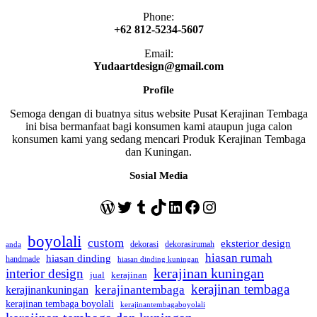
Phone:
+62 812-5234-5607
Email:
Yudaartdesign@gmail.com
Profile
Semoga dengan di buatnya situs website Pusat Kerajinan Tembaga
ini bisa bermanfaat bagi konsumen kami ataupun juga calon
konsumen kami yang sedang mencari Produk Kerajinan Tembaga
dan Kuningan.
Sosial Media
WordPress
Twitter
Tumblr
TikTok
LinkedIn
Facebook
Instagram
boyolali
custom
eksterior design
dekorasi
dekorasirumah
anda
hiasan rumah
hiasan dinding
handmade
hiasan dinding kuningan
kerajinan kuningan
interior design
jual
kerajinan
kerajinan tembaga
kerajinantembaga
kerajinankuningan
kerajinan tembaga boyolali
kerajinantembagaboyolali